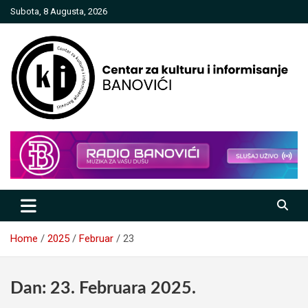
Skip
Subota, 8 Augusta, 2026
to
content
Centar za kulturu i informisanje
Banovići
Home
2025
Februar
23
Dan:
23. Februara 2025.