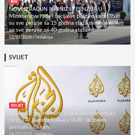
BIH
NOVI IZRAČUN NAJNIŽIH PENZIJA U
Ministarstvu rada i socijalne politike kažu: “Niti
su sve penzije sa 15 godina staža minimalne, niti
su sve penzije sa 40 godina staža iste.”
22/01/2026
redakcija
SVIJET
SVIJET
Nakon 14 godina rada, regionalna televizijska
mreža Al Jazeera Balkans (AJB) službeno
prestala s radom.
14/07/2025
redakcija