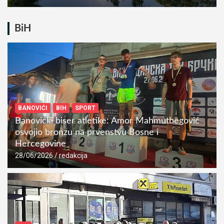
BiH
BANOVIĆI
BIH
SPORT
Banovićki biser atletike: Amor Mahmutbegović
osvojio bronzu na prvenstvu Bosne i
Hercegovine
28/06/2026
redakcija