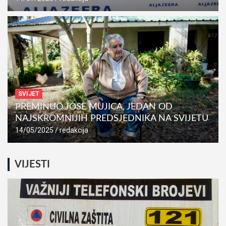
SVIJET
PREMINUO JOSE MUJICA, JEDAN OD
NAJSKROMNIJIH PREDSJEDNIKA NA SVIJETU
14/05/2025
redakcija
VIJESTI