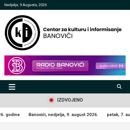
Skip
Nedjelja, 9 Augusta, 2026
to
content
Centar za kulturu i informisanje
Banovići
IZDVOJENO
i, nedjelja, 9. august 2026.
petak, 7. august 2026. godine