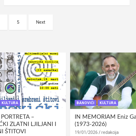
5
Next
KULTURA
BANOVIĆI
KULTURA
 PORTRETA –
IN MEMORIAM Eniz Gab
KI ZLATNI LJILJANI I
(1973-2026)
I ŠTITOVI
19/01/2026
redakcija