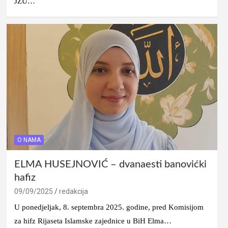
JZU…
O NAMA
ELMA HUSEJNOVIĆ – dvanaesti banovićki
hafiz
09/09/2025
redakcija
U ponedjeljak, 8. septembra 2025. godine, pred Komisijom
za hifz Rijaseta Islamske zajednice u BiH Elma…