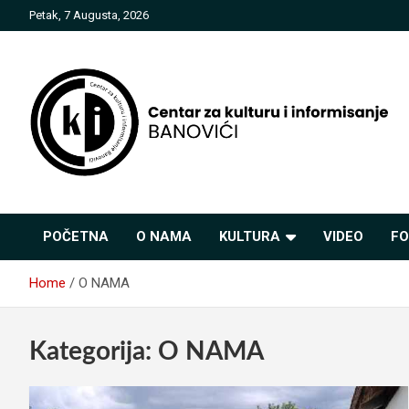
Skip
Petak, 7 Augusta, 2026
to
content
Centar za kulturu i
POČETNA
O NAMA
KULTURA
VIDEO
FO
informisanje Banovići
Home
O NAMA
Kategorija:
O NAMA