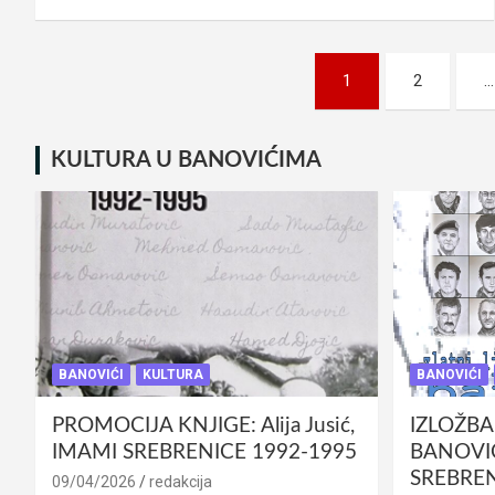
Posts
1
2
…
pagination
KULTURA U BANOVIĆIMA
BANOVIĆI
KULTURA
BANOVIĆI
PROMOCIJA KNJIGE: Alija Jusić,
IZLOŽBA
IMAMI SREBRENICE 1992-1995
BANOVIĆ
SREBREN
09/04/2026
redakcija