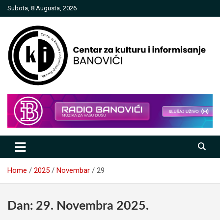
Skip
Subota, 8 Augusta, 2026
to
content
Centar za kulturu i informisanje
Banovići
Home
2025
Novembar
29
Dan:
29. Novembra 2025.