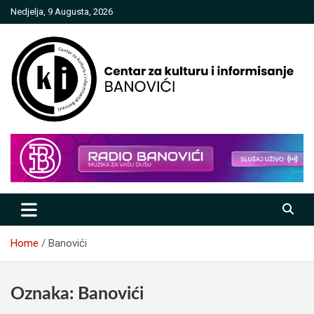
Skip
Nedjelja, 9 Augusta, 2026
to
content
Centar za kulturu i informisanje
Banovići
Home
Banovići
Oznaka:
Banovići