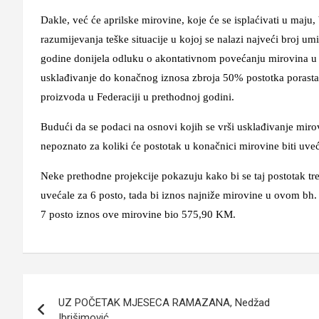
Dakle, već će aprilske mirovine, koje će se isplaćivati u maju
razumijevanja teške situacije u kojoj se nalazi najveći broj u
godine donijela odluku o akontativnom povećanju mirovina u vi
usklađivanje do konačnog iznosa zbroja 50% postotka porasta
proizvoda u Federaciji u prethodnoj godini.
Budući da se podaci na osnovi kojih se vrši usklađivanje mirovi
nepoznato za koliki će postotak u konačnici mirovine biti uve
Neke prethodne projekcije pokazuju kako bi se taj postotak tr
uvećale za 6 posto, tada bi iznos najniže mirovine u ovom bh
7 posto iznos ove mirovine bio 575,90 KM.
Navigacija
UZ POČETAK MJESECA RAMAZANA, Nedžad
članaka
Ibrišimović