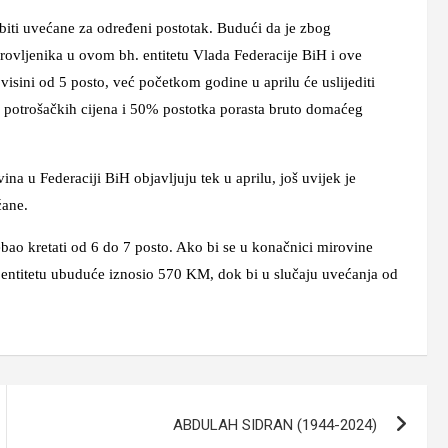
, biti uvećane za određeni postotak. Budući da je zbog
mirovljenika u ovom bh. entitetu Vlada Federacije BiH i ove
sini od 5 posto, već početkom godine u aprilu će uslijediti
 potrošačkih cijena i 50% postotka porasta bruto domaćeg
na u Federaciji BiH objavljuju tek u aprilu, još uvijek je
ćane.
ebao kretati od 6 do 7 posto. Ako bi se u konačnici mirovine
. entitetu ubuduće iznosio 570 KM, dok bi u slučaju uvećanja od
ABDULAH SIDRAN (1944-2024)