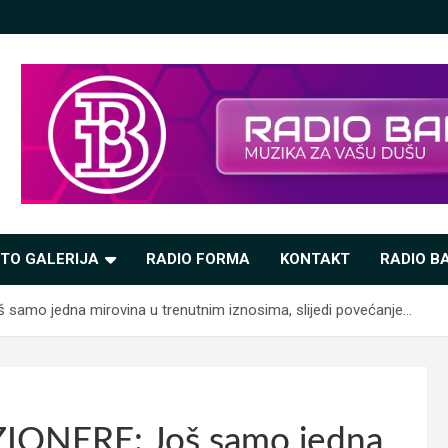
TO GALERIJA
RADIO FORMA
KONTAKT
RADIO BA
amo jedna mirovina u trenutnim iznosima, slijedi povećanje…
IONERE: Još samo jedna