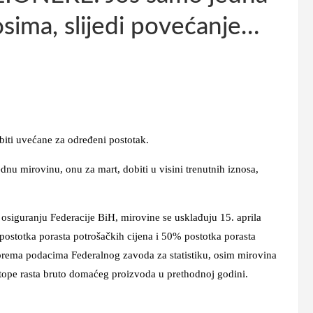
sima, slijedi povećanje…
 biti uvećane za određeni postotak.
nu mirovinu, onu za mart, dobiti u visini trenutnih iznosa,
siguranju Federacije BiH, mirovine se usklađuju 15. aprila
 postotka porasta potrošačkih cijena i 50% postotka porasta
prema podacima Federalnog zavoda za statistiku, osim mirovina
 stope rasta bruto domaćeg proizvoda u prethodnoj godini.