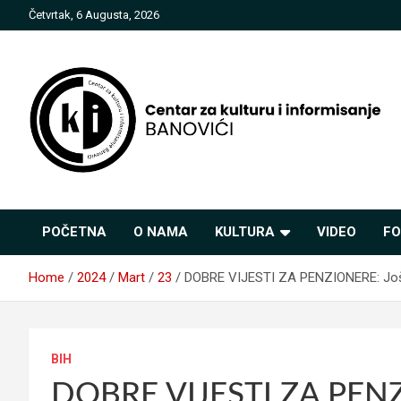
Skip
Četvrtak, 6 Augusta, 2026
to
content
Centar za kulturu i
POČETNA
O NAMA
KULTURA
VIDEO
FO
informisanje Banovići
Home
2024
Mart
23
DOBRE VIJESTI ZA PENZIONERE: Još s
BIH
DOBRE VIJESTI ZA PENZ