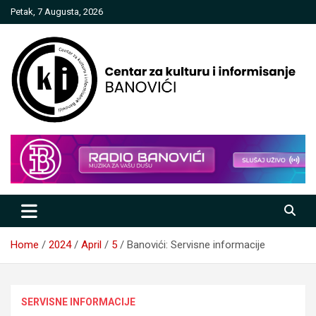
Skip
Petak, 7 Augusta, 2026
to
content
Centar za kulturu i informisanje
Banovići
Home
2024
April
5
Banovići: Servisne informacije
SERVISNE INFORMACIJE