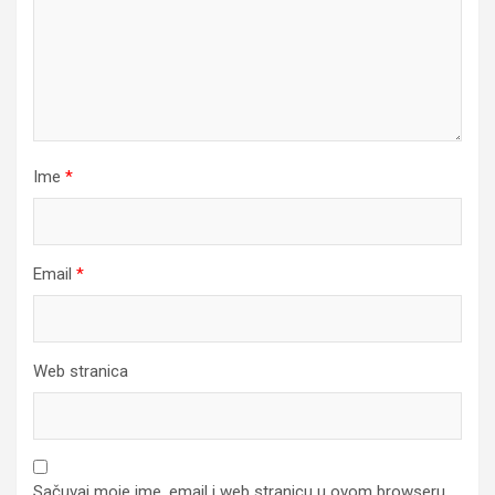
Ime
*
Email
*
Web stranica
Sačuvaj moje ime, email i web stranicu u ovom browseru