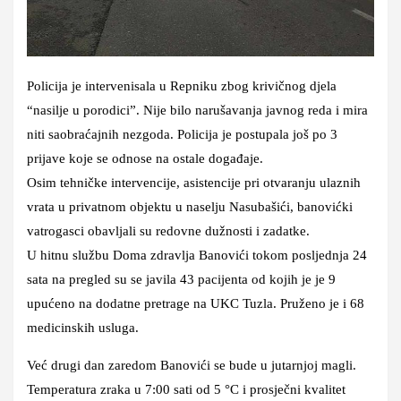
Policija je intervenisala u Repniku zbog krivičnog djela
“nasilje u porodici”. Nije bilo narušavanja javnog reda i mira
niti saobraćajnih nezgoda. Policija je postupala još po 3
prijave koje se odnose na ostale događaje.
Osim tehničke intervencije, asistencije pri otvaranju ulaznih
vrata u privatnom objektu u naselju Nasubašići, banovićki
vatrogasci obavljali su redovne dužnosti i zadatke.
U hitnu službu Doma zdravlja Banovići tokom posljednja 24
sata na pregled su se javila 43 pacijenta od kojih je je 9
upućeno na dodatne pretrage na UKC Tuzla. Pruženo je i 68
medicinskih usluga.
Već drugi dan zaredom Banovići se bude u jutarnjoj magli.
Temperatura zraka u 7:00 sati od 5 °C i prosječni kvalitet