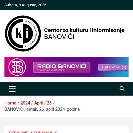
Skip
Subota, 8 Augusta, 2026
to
content
Centar za kulturu i informisanje
Banovići
Home
2024
April
26
BANOVIĆI, petak, 26. april 2024. godine