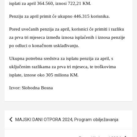
isplati za april 364.560, iznosi 722,21 KM.
Penziju za april primit će ukupno 446.315 korisnika.
Pored uvećanih penzija za april, korisnici će primiti i razliku
za prva tri mjeseca između iznosa isplaćenih i iznosa penzije
po odluci o konačnom usklađivanju.
Ukupna potrebna sredstva za isplatu penzija za april, s
uključenim razlikama za prva tri mjeseca, te troškovima
isplate, iznose oko 305 miliona KM.
Izvor: Slobodna Bosna
Navigacija
MAJSKI DANI OTPORA 2024, Program obilježavanja
članaka