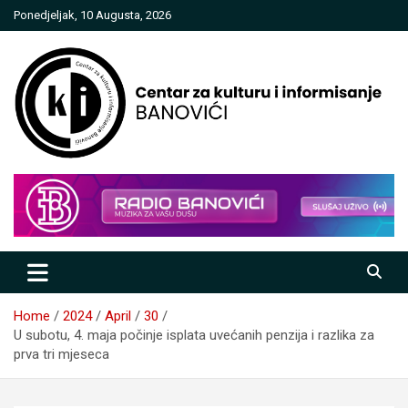
Skip
Ponedjeljak, 10 Augusta, 2026
to
content
Centar za kulturu i informisanje
Banovići
Home
2024
April
30
U subotu, 4. maja počinje isplata uvećanih penzija i razlika za
prva tri mjeseca