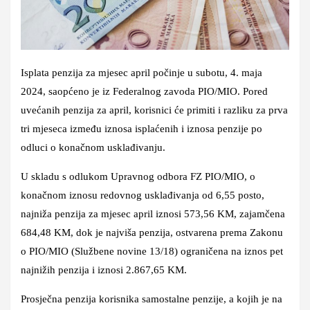
Isplata penzija za mjesec april počinje u subotu, 4. maja
2024, saopćeno je iz Federalnog zavoda PIO/MIO. Pored
uvećanih penzija za april, korisnici će primiti i razliku za prva
tri mjeseca između iznosa isplaćenih i iznosa penzije po
odluci o konačnom usklađivanju.
U skladu s odlukom Upravnog odbora FZ PIO/MIO, o
konačnom iznosu redovnog usklađivanja od 6,55 posto,
najniža penzija za mjesec april iznosi 573,56 KM, zajamčena
684,48 KM, dok je najviša penzija, ostvarena prema Zakonu
o PIO/MIO (Službene novine 13/18) ograničena na iznos pet
najnižih penzija i iznosi 2.867,65 KM.
Prosječna penzija korisnika samostalne penzije, a kojih je na