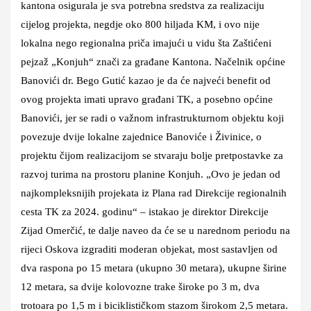
kantona osigurala je sva potrebna sredstva za realizaciju
cijelog projekta, negdje oko 800 hiljada KM, i ovo nije
lokalna nego regionalna priča imajući u vidu šta Zaštićeni
pejzaž „Konjuh“ znači za građane Kantona. Načelnik općine
Banovići dr. Bego Gutić kazao je da će najveći benefit od
ovog projekta imati upravo građani TK, a posebno općine
Banovići, jer se radi o važnom infrastrukturnom objektu koji
povezuje dvije lokalne zajednice Banoviće i Živinice, o
projektu čijom realizacijom se stvaraju bolje pretpostavke za
razvoj turima na prostoru planine Konjuh. „Ovo je jedan od
najkompleksnijih projekata iz Plana rad Direkcije regionalnih
cesta TK za 2024. godinu“ – istakao je direktor Direkcije
Zijad Omerčić, te dalje naveo da će se u narednom periodu na
rijeci Oskova izgraditi moderan objekat, most sastavljen od
dva raspona po 15 metara (ukupno 30 metara), ukupne širine
12 metara, sa dvije kolovozne trake široke po 3 m, dva
trotoara po 1,5 m i biciklističkom stazom širokom 2,5 metara.