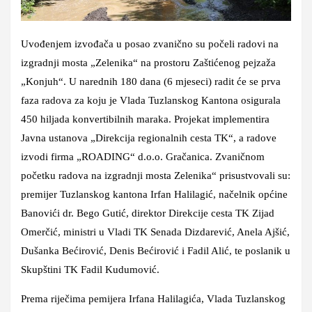
Uvođenjem izvođača u posao zvanično su počeli radovi na
izgradnji mosta „Zelenika“ na prostoru Zaštićenog pejzaža
„Konjuh“. U narednih 180 dana (6 mjeseci) radit će se prva
faza radova za koju je Vlada Tuzlanskog Kantona osigurala
450 hiljada konvertibilnih maraka. Projekat implementira
Javna ustanova „Direkcija regionalnih cesta TK“, a radove
izvodi firma „ROADING“ d.o.o. Gračanica. Zvaničnom
početku radova na izgradnji mosta Zelenika“ prisustvovali su:
premijer Tuzlanskog kantona Irfan Halilagić, načelnik općine
Banovići dr. Bego Gutić, direktor Direkcije cesta TK Zijad
Omerčić, ministri u Vladi TK Senada Dizdarević, Anela Ajšić,
Dušanka Bećirović, Denis Bećirović i Fadil Alić, te poslanik u
Skupštini TK Fadil Kudumović.
Prema riječima pemijera Irfana Halilagića, Vlada Tuzlanskog