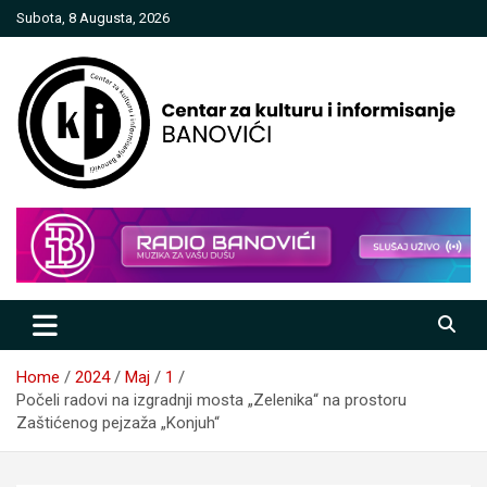
Skip
Subota, 8 Augusta, 2026
to
content
Centar za kulturu i informisanje
Banovići
Home
2024
Maj
1
Počeli radovi na izgradnji mosta „Zelenika“ na prostoru
Zaštićenog pejzaža „Konjuh“