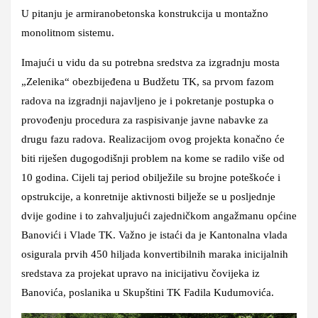
U pitanju je armiranobetonska konstrukcija u montažno
monolitnom sistemu.
Imajući u vidu da su potrebna sredstva za izgradnju mosta
„Zelenika“ obezbijeđena u Budžetu TK, sa prvom fazom
radova na izgradnji najavljeno je i pokretanje postupka o
provođenju procedura za raspisivanje javne nabavke za
drugu fazu radova. Realizacijom ovog projekta konačno će
biti riješen dugogodišnji problem na kome se radilo više od
10 godina. Cijeli taj period obilježile su brojne poteškoće i
opstrukcije, a konretnije aktivnosti bilježe se u posljednje
dvije godine i to zahvaljujući zajedničkom angažmanu općine
Banovići i Vlade TK. Važno je istaći da je Kantonalna vlada
osigurala prvih 450 hiljada konvertibilnih maraka inicijalnih
sredstava za projekat upravo na inicijativu čovijeka iz
Banovića, poslanika u Skupštini TK Fadila Kudumovića.