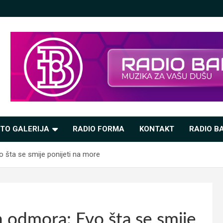
TO GALERIJA
RADIO FORMA
KONTAKT
RADIO BA
 šta se smije ponijeti na more
h odmora: Evo šta se smije