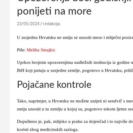
ponijeti na more
23/05/2024
redakcija
U susjednu Hrvatsku ne smiju se unositi meso i mliječni proizvod
Piše:
Meliha Smajkic
Uprkos brojnim upozorenjima nadležnih institucija iz godine u 
BiH koji putuju u susjedne zemlje, pogotovo u Hrvatsku, priličn
Pojačane kontrole
Tako, naprimjer, u Hrvatsku ne možete unijeti ni sendvič s mes
smiju unositi u tu zemlju u kojoj su, pogotovo tokom ljetne se
Dopušteno je, pak, mlijeko u prahu za dojenčad i to najviše d
koristi zbog medicinskih razloga.