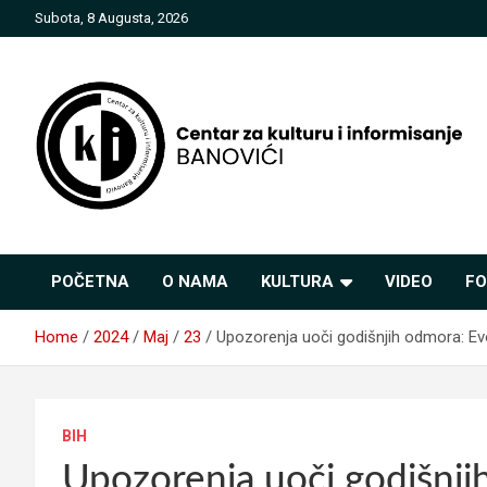
Skip
Subota, 8 Augusta, 2026
to
content
Centar za kulturu i
POČETNA
O NAMA
KULTURA
VIDEO
FO
informisanje Banovići
Home
2024
Maj
23
Upozorenja uoči godišnjih odmora: Evo
BIH
Upozorenja uoči godišnji