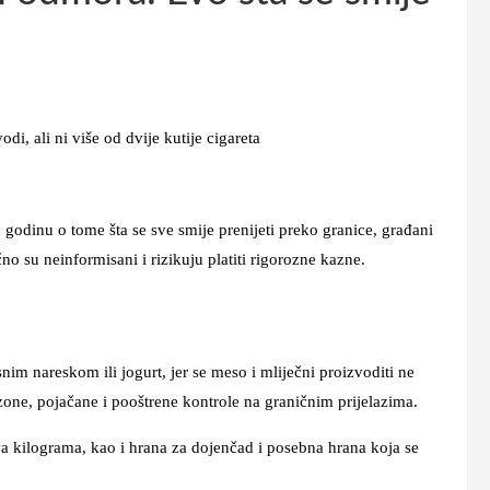
i, ali ni više od dvije kutije cigareta
godinu o tome šta se sve smije prenijeti preko granice, građani
o su neinformisani i rizikuju platiti rigorozne kazne.
nim nareskom ili jogurt, jer se meso i mliječni proizvoditi ne
zone, pojačane i pooštrene kontrole na graničnim prijelazima.
va kilograma, kao i hrana za dojenčad i posebna hrana koja se