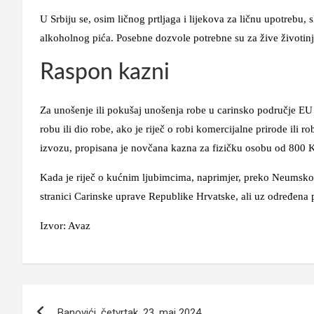
U Srbiju se, osim ličnog prtljaga i lijekova za ličnu upotrebu, 
alkoholnog pića. Posebne dozvole potrebne su za žive životinj
Raspon kazni
Za unošenje ili pokušaj unošenja robe u carinsko područje EU 
robu ili dio robe, ako je riječ o robi komercijalne prirode ili r
izvozu, propisana je novčana kazna za fizičku osobu od 80
Kada je riječ o kućnim ljubimcima, naprimjer, preko Neumskog
stranici Carinske uprave Republike Hrvatske, ali uz određena p
Izvor: Avaz
Navigacija
Banovići, četvrtak, 23. maj 2024.