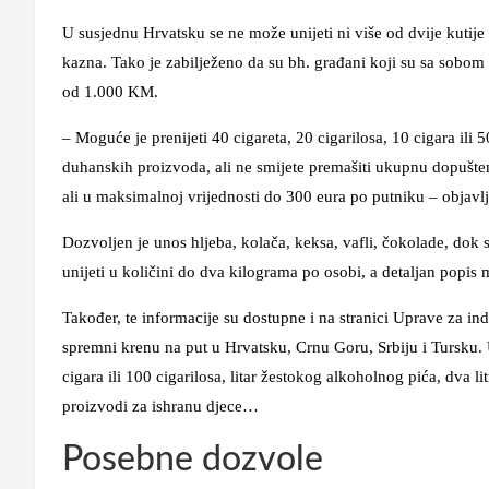
U susjednu Hrvatsku se ne može unijeti ni više od dvije kutije
kazna. Tako je zabilježeno da su bh. građani koji su sa sobom i
od 1.000 KM.
– Moguće je prenijeti 40 cigareta, 20 cigarilosa, 10 cigara il
duhanskih proizvoda, ali ne smijete premašiti ukupnu dopušte
ali u maksimalnoj vrijednosti do 300 eura po putniku – objavlj
Dozvoljen je unos hljeba, kolača, keksa, vafli, čokolade, dok 
unijeti u količini do dva kilograma po osobi, a detaljan popis 
Također, te informacije su dostupne i na stranici Uprave za i
spremni krenu na put u Hrvatsku, Crnu Goru, Srbiju i Tursku. 
cigara ili 100 cigarilosa, litar žestokog alkoholnog pića, dva l
proizvodi za ishranu djece…
Posebne dozvole