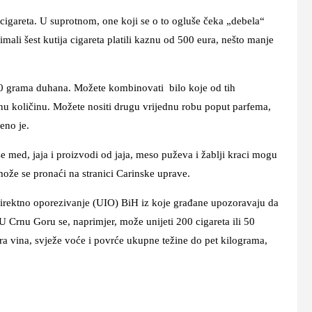
 cigareta. U suprotnom, one koji se o to ogluše čeka „debela“
mali šest kutija cigareta platili kaznu od 500 eura, nešto manje
i 50 grama duhana. Možete kombinovati bilo koje od tih
nu količinu. Možete nositi drugu vrijednu robu poput parfema,
eno je.
se med, jaja i proizvodi od jaja, meso puževa i žablji kraci mogu
može se pronaći na stranici Carinske uprave.
ndirektno oporezivanje (UIO) BiH iz koje građane upozoravaju da
U Crnu Goru se, naprimjer, može unijeti 200 cigareta ili 50
itra vina, svježe voće i povrće ukupne težine do pet kilograma,