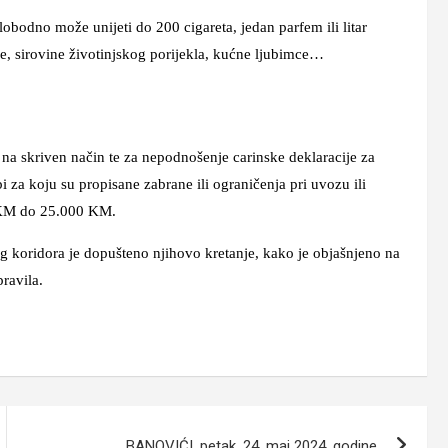
slobodno može unijeti do 200 cigareta, jedan parfem ili litar
e, sirovine životinjskog porijekla, kućne ljubimce…
na skriven način te za nepodnošenje carinske deklaracije za
obi za koju su propisane zabrane ili ograničenja pri uvozu ili
0 KM do 25.000 KM.
 koridora je dopušteno njihovo kretanje, kako je objašnjeno na
ravila.
BANOVIĆI, petak, 24. maj 2024. godine