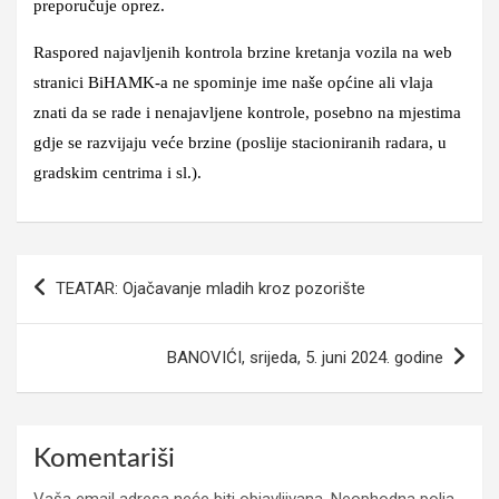
preporučuje oprez.
Raspored najavljenih kontrola brzine kretanja vozila na web
stranici BiHAMK-a ne spominje ime naše općine ali vlaja
znati da se rade i nenajavljene kontrole, posebno na mjestima
gdje se razvijaju veće brzine (poslije stacioniranih radara, u
gradskim centrima i sl.).
Navigacija
TEATAR: Ojačavanje mladih kroz pozorište
članaka
BANOVIĆI, srijeda, 5. juni 2024. godine
Komentariši
Vaša email adresa neće biti objavljivana.
Neophodna polja