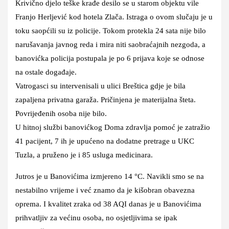
Krivično djelo teške krađe desilo se u starom objektu vile
Franjo Herljević kod hotela Zlača. Istraga o ovom slučaju je u
toku saopćili su iz policije. Tokom protekla 24 sata nije bilo
narušavanja javnog reda i mira niti saobraćajnih nezgoda, a
banovićka policija postupala je po 6 prijava koje se odnose
na ostale događaje.
Vatrogasci su intervenisali u ulici Breštica gdje je bila
zapaljena privatna garaža. Pričinjena je materijalna šteta.
Povrijeđenih osoba nije bilo.
U hitnoj službi banovićkog Doma zdravlja pomoć je zatražio
41 pacijent, 7 ih je upućeno na dodatne pretrage u UKC
Tuzla, a pruženo je i 85 usluga medicinara.
Jutros je u Banovićima izmjereno 14 °C. Navikli smo se na
nestabilno vrijeme i već znamo da je kišobran obavezna
oprema. I kvalitet zraka od 38 AQI danas je u Banovićima
prihvatljiv za većinu osoba, no osjetljivima se ipak