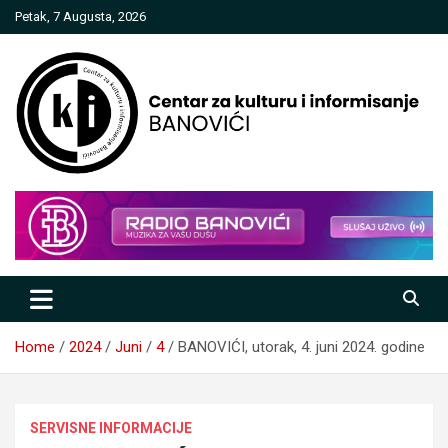
Skip
Petak, 7 Augusta, 2026
to
content
Centar za kulturu i informisanje
Banovići
Home
2024
Juni
4
BANOVIĆI, utorak, 4. juni 2024. godine
SERVISNE INFORMACIJE