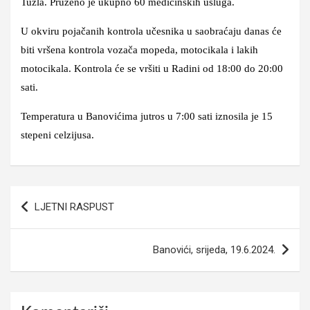
Tuzla. Pruženo je ukupno 60 medicinskih usluga.
U okviru pojačanih kontrola učesnika u saobraćaju danas će
biti vršena kontrola vozača mopeda, motocikala i lakih
motocikala. Kontrola će se vršiti u Radini od 18:00 do 20:00
sati.
Temperatura u Banovićima jutros u 7:00 sati iznosila je 15
stepeni celzijusa.
Navigacija
LJETNI RASPUST
članaka
Banovići, srijeda, 19.6.2024.