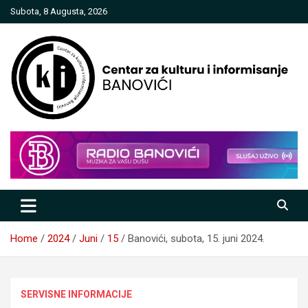
Skip
Subota, 8 Augusta, 2026
to
content
Centar za kulturu i informisanje
Banovići
Home
2024
Juni
15
Banovići, subota, 15. juni 2024.
SERVISNE INFORMACIJE