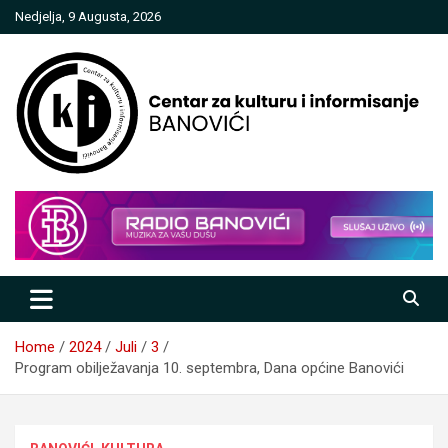
Skip
Nedjelja, 9 Augusta, 2026
to
content
Centar za kulturu i informisanje
Banovići
Home
2024
Juli
3
Program obilježavanja 10. septembra, Dana općine Banovići