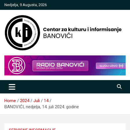
Skip
Nedjelja, 9 Augusta, 2026
to
content
Centar za kulturu i informisanje
Banovići
Home
2024
Juli
14
BANOVIĆI, nedjelja, 14. juli 2024. godine