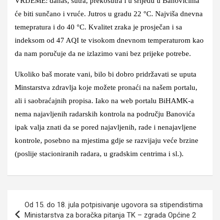
VRIJEME: danas, sutra, prekosutra i u srijedu u Banovićima
će biti sunčano i vruće. Jutros u gradu 22 °C. Najviša dnevna
temepratura i do 40 °C. Kvalitet zraka je prosječan i sa
indeksom od 47 AQI te visokom dnevnom temperaturom kao
da nam poručuje da ne izlazimo vani bez prijeke potrebe.
Ukoliko baš morate vani, bilo bi dobro pridržavati se uputa
Minstarstva zdravlja koje možete pronaći na našem portalu,
ali i saobraćajnih propisa. Iako na web portalu BiHAMK-a
nema najavljenih radarskih kontrola na području Banovića
ipak valja znati da se pored najavljenih, rade i nenajavljene
kontrole, posebno na mjestima gdje se razvijaju veće brzine
(poslije stacioniranih radara, u gradskim centrima i sl.).
Navigacija
Od 15. do 18. jula potpisivanje ugovora sa stipendistima
članaka
Ministarstva za boračka pitanja TK – zgrada Općine 2