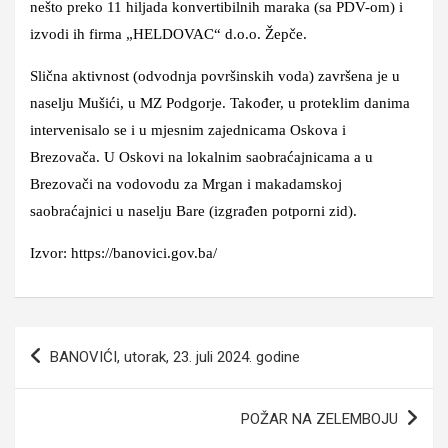
nešto preko 11 hiljada konvertibilnih maraka (sa PDV-om) i
izvodi ih firma „HELDOVAC“ d.o.o. Žepče.
Slična aktivnost (odvodnja površinskih voda) završena je u
naselju Mušići, u MZ Podgorje. Također, u proteklim danima
intervenisalo se i u mjesnim zajednicama Oskova i
Brezovača. U Oskovi na lokalnim saobraćajnicama a u
Brezovači na vodovodu za Mrgan i makadamskoj
saobraćajnici u naselju Bare (izgrađen potporni zid).
Izvor: https://banovici.gov.ba/
Navigacija
BANOVIĆI, utorak, 23. juli 2024. godine
članaka
POŽAR NA ZELEMBOJU