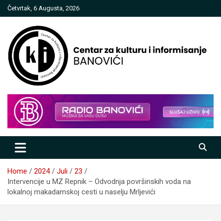
Skip
Četvrtak, 6 Augusta, 2026
to
content
Centar za kulturu i informisanje
Banovići
Home
2024
Juli
23
Intervencije u MZ Repnik – Odvodnja površinskih voda na
lokalnoj makadamskoj cesti u naselju Mrljevići