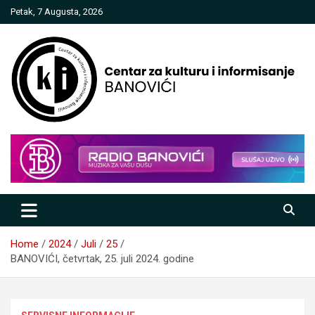
Skip
Petak, 7 Augusta, 2026
to
content
Centar za kulturu i informisanje
Banovići
Home
2024
Juli
25
BANOVIĆI, četvrtak, 25. juli 2024. godine