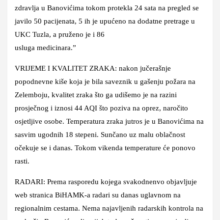
zdravlja u Banovićima tokom protekla 24 sata na pregled se
javilo 50 pacijenata, 5 ih je upućeno na dodatne pretrage u
UKC Tuzla, a pruženo je i 86
usluga medicinara.”
VRIJEME I KVALITET ZRAKA: nakon jučerašnje
popodnevne kiše koja je bila saveznik u gašenju požara na
Zelemboju, kvalitet zraka što ga udišemo je na razini
prosječnog i iznosi 44 AQI što poziva na oprez, naročito
osjetljive osobe. Temperatura zraka jutros je u Banovićima na
sasvim ugodnih 18 stepeni. Sunčano uz malu oblačnost
očekuje se i danas. Tokom vikenda temperature će ponovo
rasti.
RADARI: Prema rasporedu kojega svakodnenvo objavljuje
web stranica BiHAMK-a radari su danas uglavnom na
regionalnim cestama. Nema najavljenih radarskih kontrola na