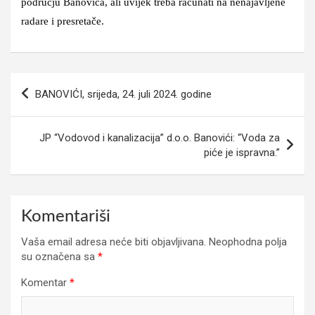
području Banovića, ali uvijek treba računati na nenajavljene
radare i presretače.
Navigacija
BANOVIĆI, srijeda, 24. juli 2024. godine
članaka
JP “Vodovod i kanalizacija” d.o.o. Banovići: “Voda za
piće je ispravna.”
Komentariši
Vaša email adresa neće biti objavljivana.
Neophodna polja
su označena sa
*
Komentar
*