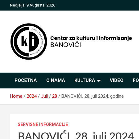
Skip
Nedjelja, 9 Augusta, 2026
to
content
Centar za kulturu i
POČETNA
O NAMA
KULTURA
VIDEO
FO
informisanje Banovići
Home
2024
Juli
28
BANOVIĆI, 28. juli 2024. godine
SERVISNE INFORMACIJE
BANOVIĆI, 28. juli 2024.