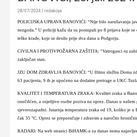
28/07/2024
redakcija
POLICIJSKA UPRAVA BANOVIĆI: “Nije bilo narušavanja javnog r
nezgoda.” U policiji kažu da su postupali po 8 prijava koje se
teške krađe, koje se desilo prije dva dana u Podgorju.
CIVILNA I PROTIVPOŽARNA ZAŠTITA: “Vatrogasci su zabilježi
zaključan stan.
JZU DOM ZDRAVLJA BANOVIĆI: “U Hitnu službu Doma zdravlja
63 pacijenta, 9 ih je upućeno na dodatne pretrage u UKC Tuzl
KVALITET I TEMPERATURA ZRAKA: Kvalitet zraka u Banovići
onečišćen, a osjetljive osobe poziva na oprez. Danas u našem g
sjeverozapadni. Jutarnja temperatura zraka od 19, koliko je u
čak 35 °C. Oprez se preporučuje i zdravim a naročito hroničn
RADARI: Na web stranici BiHAMK-a za danas nema najavljenih