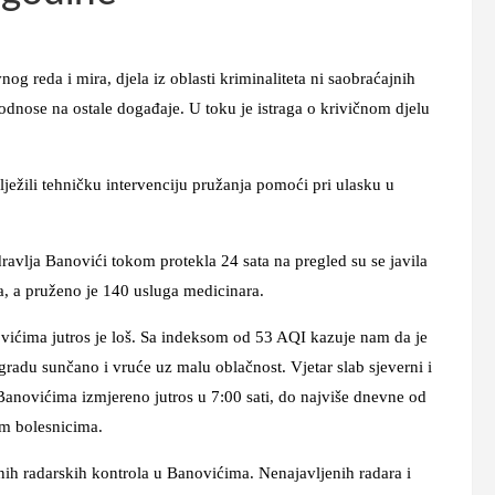
eda i mira, djela iz oblasti kriminaliteta ni saobraćajnih
 odnose na ostale događaje. U toku je istraga o krivičnom djelu
li tehničku intervenciju pružanja pomoći pri ulasku u
 Banovići tokom protekla 24 sata na pregled su se javila
a, a pruženo je 140 usluga medicinara.
ma jutros je loš. Sa indeksom od 53 AQI kazuje nam da je
radu sunčano i vruće uz malu oblačnost. Vjetar slab sjeverni i
 Banovićima izmjereno jutros u 7:00 sati, do najviše dnevne od
im bolesnicima.
 radarskih kontrola u Banovićima. Nenajavljenih radara i