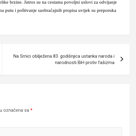
elike brzine. Jutros su na cestama povoljni uslovi za odvijanje
na putu i poštivanje saobraćajnih propisa uvijek su preporuka
Na Srnici obilježena 83. godišnjica ustanka naroda i
narodnosti BiH protiv fašizma
su označena sa
*