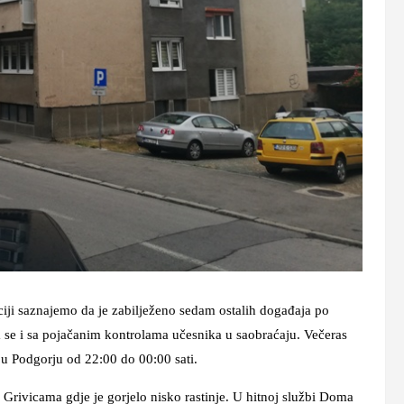
iji saznajemo da je zabilježeno sedam ostalih događaja po
a se i sa pojačanim kontrolama učesnika u saobraćaju. Večeras
i u Podgorju od 22:00 do 00:00 sati.
u Grivicama gdje je gorjelo nisko rastinje. U hitnoj službi Doma