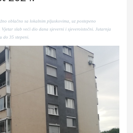
težno oblačno sa lokalnim pljuskovima, uz postepeno
jetar slab veći dio dana sjeverni i sjeveroistočni. Jutarnja
u do 35 stepeni.