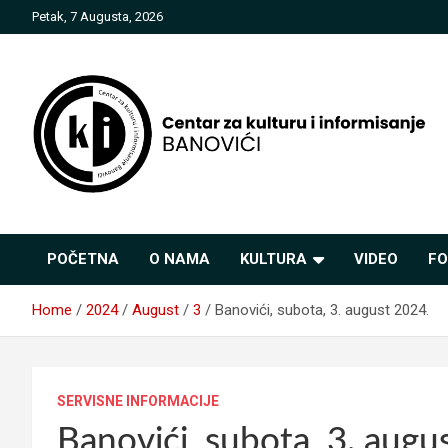
Skip
Petak, 7 Augusta, 2026
to
content
Centar za kulturu i
POČETNA
O NAMA
KULTURA
VIDEO
FO
informisanje Banovići
Home
2024
August
3
Banovići, subota, 3. august 2024.
SERVISNE INFORMACIJE
Banovići, subota, 3. augu