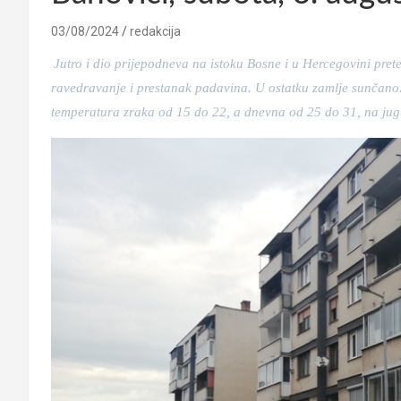
03/08/2024
redakcija
Jutro i dio prijepodneva na istoku Bosne i u Hercegovini pre
ravedravanje i prestanak padavina. U ostatku zamlje sunčano. V
temperatura zraka od 15 do 22, a dnevna od 25 do 31, na jug