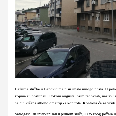
Dežurne službe u Banovićima nisu imale mnogo posla. U polic
kojima su postupali. I tokom augusta, osim redovnih, nastavlj
će biti vršena alkoholometrijska kontrola. Kontrola će se vršit
Vatrogasci su intervenisali u jednom slučaju i to zbog požara 