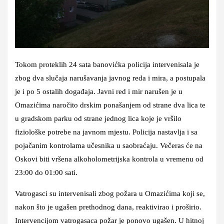
Tokom proteklih 24 sata banovićka policija intervenisala je
zbog dva slučaja narušavanja javnog reda i mira, a postupala
je i po 5 ostalih događaja. Javni red i mir narušen je u
Omazićima naročito drskim ponašanjem od strane dva lica te
u gradskom parku od strane jednog lica koje je vršilo
fiziološke potrebe na javnom mjestu. Policija nastavlja i sa
pojačanim kontrolama učesnika u saobraćaju. Večeras će na
Oskovi biti vršena alkoholometrijska kontrola u vremenu od
23:00 do 01:00 sati.
Vatrogasci su intervenisali zbog požara u Omazićima koji se,
nakon što je ugašen prethodnog dana, reaktivirao i proširio.
Intervencijom vatrogasaca požar je ponovo ugašen. U hitnoj