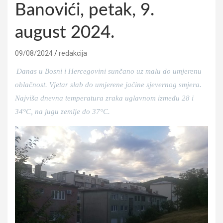
Banovići, petak, 9.
august 2024.
09/08/2024
redakcija
Danas u Bosni i Hercegovini sunčano uz malu do umjerenu
oblačnost. Vjetar slab do umjerene jačine sjevernog smjera.
Najviša dnevna temperatura zraka uglavnom između 28 i
34°C, na jugu zemlje do 37°C.