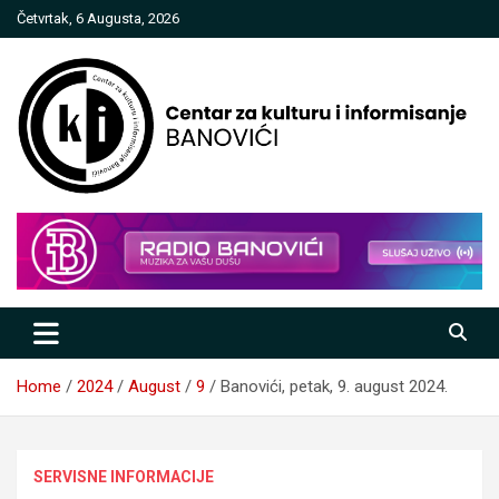
Skip
Četvrtak, 6 Augusta, 2026
to
content
Centar za kulturu i informisanje
Banovići
Home
2024
August
9
Banovići, petak, 9. august 2024.
SERVISNE INFORMACIJE