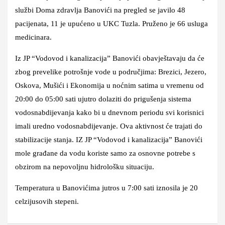
službi Doma zdravlja Banovići na pregled se javilo 48
pacijenata, 11 je upućeno u UKC Tuzla. Pruženo je 66 usluga
medicinara.
Iz JP “Vodovod i kanalizacija” Banovići obavještavaju da će
zbog prevelike potrošnje vode u područjima: Brezici, Jezero,
Oskova, Mušići i Ekonomija u noćnim satima u vremenu od
20:00 do 05:00 sati ujutro dolaziti do prigušenja sistema
vodosnabdijevanja kako bi u dnevnom periodu svi korisnici
imali uredno vodosnabdijevanje. Ova aktivnost će trajati do
stabilizacije stanja. IZ JP “Vodovod i kanalizacija” Banovići
mole građane da vodu koriste samo za osnovne potrebe s
obzirom na nepovoljnu hidrološku situaciju.
Temperatura u Banovićima jutros u 7:00 sati iznosila je 20
celzijusovih stepeni.