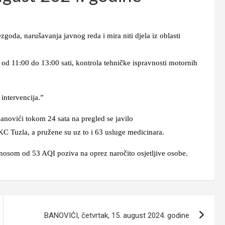
a, narušavanja javnog reda i mira niti djela iz oblasti
:00 do 13:00 sati, kontrola tehničke ispravnosti motornih
tervencija.”
novići tokom 24 sata na pregled se javilo
KC Tuzla, a pružene su uz to i 63 usluge medicinara.
nosom od 53 AQI poziva na oprez naročito osjetljive osobe.
BANOVIĆI, četvrtak, 15. august 2024. godine