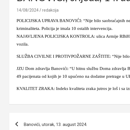
14/08/2024
redakcija
POLICIJSKA UPRAVA BANOVIĆI: “Nije bilo saobraćajnih nezgod
kriminaliteta. Policija je imala 10 ostalih intervencija.
NAJAVLJENA POLICIJSKA KONTROLA: ulica Armije RBiH od 11
vozila.
SLUŽBA CIVILNE I PROTIVPOŽARNE ZAŠTITE: “Nije bilo in
JZU Dom zdravlja Banovići: “U hitnu službu Doma zdravlja Ba
49 pacijenata od kojih je 10 upućeno na dodatne pretrage u U
KVALITET ZRAKA: Indeks kvaliteta zraka jutros je loš i sa iz
Navigacija
Banovići, utorak, 13. august 2024.