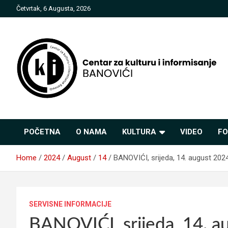
Skip
Četvrtak, 6 Augusta, 2026
to
content
Centar za kulturu i
POČETNA
O NAMA
KULTURA
VIDEO
FO
informisanje Banovići
Home
2024
August
14
BANOVIĆI, srijeda, 14. august 202
SERVISNE INFORMACIJE
BANOVIĆI, srijeda, 14. a