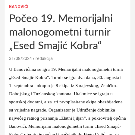
BANOVIĆI
Počeo 19. Memorijalni
malonogometni turnir
„Esed Smajić Kobra“
31/08/2024
redakcija
U Banovićima se igra 19. Memorijalni malonogometni turnir
„Esed Smajić Kobra“. Turnir se igra dva dana, 30. augusta i
1. septembra i okupio je 8 ekipa iz Sarajevskog, Zeničko-
Dobojskog i Tuzlanskog kantona. Utakmice se igraju u
sportskoj dvorani, a za tri prvoplasirane ekipe obezbijeđene
su vrijedne nagrade. Organizator je Udruženje dobitnika
najvećeg ratnog priznanja „Zlatni ljiljan“, a pokrovitelj općina
Banovići. Memorijalni malonogometni turnir „Esed Smajić-
Kobra“ otvorio je općinski načelnik dr. Bego Gutić i on se