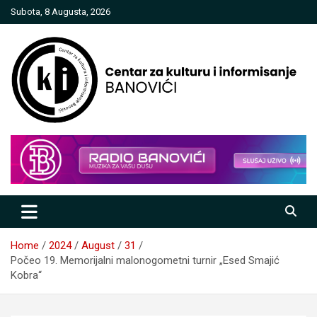
Skip
Subota, 8 Augusta, 2026
to
content
Centar za kulturu i informisanje
Banovići
Home
2024
August
31
Počeo 19. Memorijalni malonogometni turnir „Esed Smajić
Kobra“