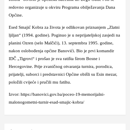
redovno organizuje u okviru Programa obilježavanja Dana
Općine.
Esed Smajić Kobra za života je odlikovan priznanjem „Zlatni
ljiljan“ (1994. godine). Poginuo je u neprijateljskoj zasjedi na
planini Ozren (selo Malčići), 13. septembra 1995. godine,
nakon oslobođenja općine Banovići. Bio je prvi komandir
IDČ „Tigrovi“ i prošao je sva ratišta širom Bosne i
Hercegovine. Prije zvaničnog otvaranja turnira, porodica,
prijatelji, suborci i predstavnici Općine obišli su Esin mezar,
položili cvijeće i pručili mu fatihu.
Izvor: https://banovici.gov.ba/poceo-19-memorijalni-
malonogometni-turnir-esad-smajic-kobra/
Navigacija