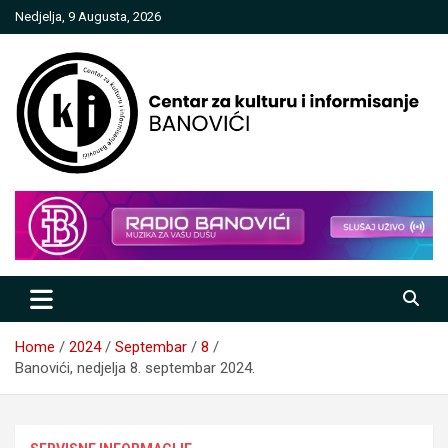
Skip
Nedjelja, 9 Augusta, 2026
to
content
Centar za kulturu i informisanje
Banovići
Home
2024
Septembar
8
Banovići, nedjelja 8. septembar 2024.