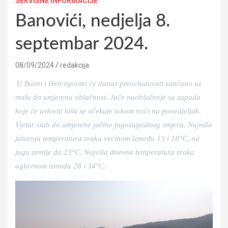
SERVISNE INFORMACIJE
Banovići, nedjelja 8.
septembar 2024.
08/09/2024
redakcija
U Bosni i Hercegovini će danas preovladavati sunčano uz
malu do umjerenu oblačnost. Jače naoblačenje sa zapada
koje će usloviti kišu se očekuje tokom noći na ponedjeljak.
Vjetar slab do umjerene jačine jugozapadnog smjera. Najniža
jutarnja temperatura zraka većinom između 13 i 18°C, na
jugu zemlje do 23°C. Najviša dnevna temperatura zraka
uglavnom između 28 i 34°C.