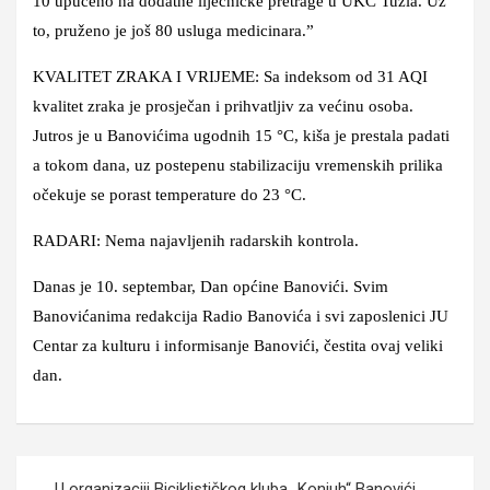
10 upućeno na dodatne liječničke pretrage u UKC Tuzla. Uz
to, pruženo je još 80 usluga medicinara.”
KVALITET ZRAKA I VRIJEME: Sa indeksom od 31 AQI
kvalitet zraka je prosječan i prihvatljiv za većinu osoba.
Jutros je u Banovićima ugodnih 15 °C, kiša je prestala padati
a tokom dana, uz postepenu stabilizaciju vremenskih prilika
očekuje se porast temperature do 23 °C.
RADARI: Nema najavljenih radarskih kontrola.
Danas je 10. septembar, Dan općine Banovići. Svim
Banovićanima redakcija Radio Banovića i svi zaposlenici JU
Centar za kulturu i informisanje Banovići, čestita ovaj veliki
dan.
Navigacija
U organizaciji Biciklističkog kluba „Konjuh“ Banovići