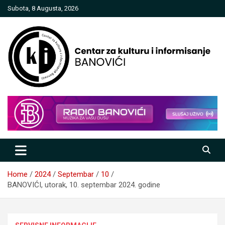
Skip
Subota, 8 Augusta, 2026
to
content
Centar za kulturu i informisanje
Banovići
Home
2024
Septembar
10
BANOVIĆI, utorak, 10. septembar 2024. godine