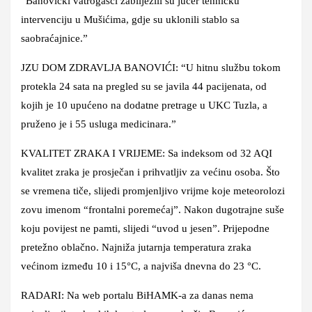
“Banovićki vatrogasci zabilježili su jučer tehničku
intervenciju u Mušićima, gdje su uklonili stablo sa
saobraćajnice.”
JZU DOM ZDRAVLJA BANOVIĆI: “U hitnu službu tokom
protekla 24 sata na pregled su se javila 44 pacijenata, od
kojih je 10 upućeno na dodatne pretrage u UKC Tuzla, a
pruženo je i 55 usluga medicinara.”
KVALITET ZRAKA I VRIJEME: Sa indeksom od 32 AQI
kvalitet zraka je prosječan i prihvatljiv za većinu osoba. Što
se vremena tiče, slijedi promjenljivo vrijme koje meteorolozi
zovu imenom “frontalni poremećaj”. Nakon dugotrajne suše
koju povijest ne pamti, slijedi “uvod u jesen”. Prijepodne
pretežno oblačno. Najniža jutarnja temperatura zraka
većinom između 10 i 15°C, a najviša dnevna do 23 °C.
RADARI: Na web portalu BiHAMK-a za danas nema