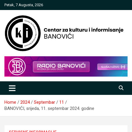
Skip
Petak, 7 Augusta, 2026
to
content
Centar za kulturu i informisanje
Banovići
Home
2024
Septembar
11
BANOVIĆI, srijeda, 11. septembar 2024. godine