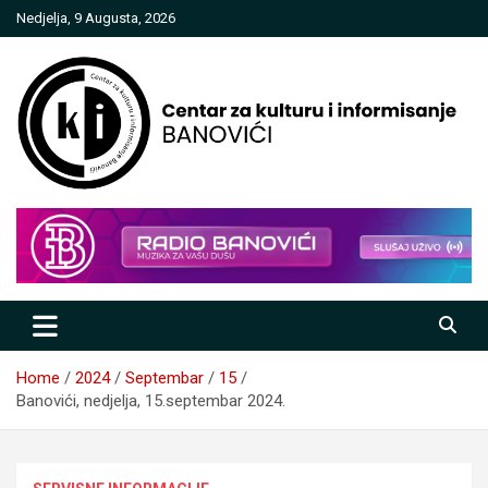
Skip
Nedjelja, 9 Augusta, 2026
to
content
Centar za kulturu i informisanje
Banovići
Home
2024
Septembar
15
Banovići, nedjelja, 15.septembar 2024.