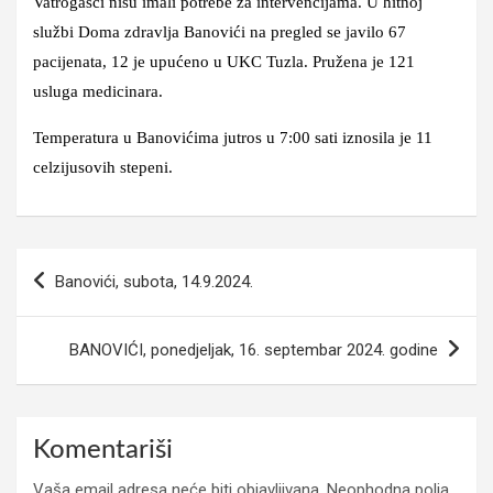
Vatrogasci nisu imali potrebe za intervencijama. U hitnoj
službi Doma zdravlja Banovići na pregled se javilo 67
pacijenata, 12 je upućeno u UKC Tuzla. Pružena je 121
usluga medicinara.
Temperatura u Banovićima jutros u 7:00 sati iznosila je 11
celzijusovih stepeni.
Navigacija
Banovići, subota, 14.9.2024.
članaka
BANOVIĆI, ponedjeljak, 16. septembar 2024. godine
Komentariši
Vaša email adresa neće biti objavljivana.
Neophodna polja