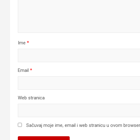
Ime
*
Email
*
Web stranica
Sačuvaj moje ime, email i web stranicu u ovom browse