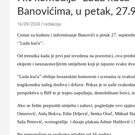
Banovićima, u petak, 27.
16/09/2024
redakcija
Centar za kulturu i informisanje Banovići u petak 27. septembr
‘’Luda kuća’’.
Od trenutka kada je prvi put izvedena na pozornici, ova pre
ekipom i neuzaustavljivim smijehom koji je ispunio svaku dvo
”Luda kuća” obiluje bosanskim humorom i scenama iz svakodne
tragikomiku našeg društva i države. Prikaz je to naše svakodn
perspektivu u BiH te je trajno napuštaju, demobilisani borci, 
Ako se želite prepustiti smijehu i zabavi, pogledajte ovo sj
Omerović, Aida Bukva, Edin Drljević, Senka Oruč, Mithad Slati
Saša Petrović, scenografiju i dizajn plakata Admir Halilović i
Ne preporučuje se osobama mlađim od 16 godina.