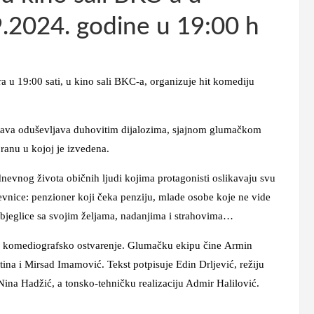
9.2024. godine u 19:00 h
a u 19:00 sati, u kino sali BKC-a, organizuje hit komediju
dstava oduševljava duhovitim dijalozima, sjajnom glumačkom
ranu u kojoj je izvedena.
vnog života običnih ljudi kojima protagonisti oslikavaju svu
evnice: penzioner koji čeka penziju, mlade osobe koje ne vide
izbjeglice sa svojim željama, nadanjima i strahovima…
ajno komediografsko ostvarenje. Glumačku ekipu čine Armin
na i Mirsad Imamović. Tekst potpisuje Edin Drljević, režiju
 Nina Hadžić, a tonsko-tehničku realizaciju Admir Halilović.