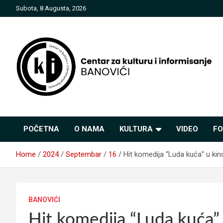
Skip
Subota, 8 Augusta, 2026
to
content
Centar za kulturu i
POČETNA
O NAMA
KULTURA
VIDEO
FO
informisanje Banovići
Home
2024
Septembar
16
Hit komedija “Luda kuća” u kin
BANOVIĆI
Hit komedija “Luda kuća” 