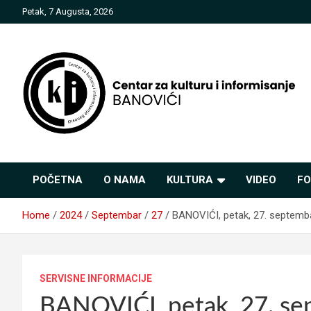
Skip
Petak, 7 Augusta, 2026
to
content
Centar za kulturu i
POČETNA
O NAMA
KULTURA
VIDEO
FO
informisanje Banovići
Home
2024
Septembar
27
BANOVIĆI, petak, 27. septemb
SERVISNE INFORMACIJE
BANOVIĆI, petak, 27. se