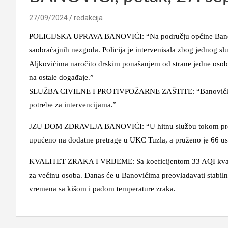
27/09/2024
redakcija
POLICIJSKA UPRAVA BANOVIĆI: “Na području općine Banovići n
saobraćajnih nezgoda. Policija je intervenisala zbog jednog sl
Aljkovićima naročito drskim ponašanjem od strane jedne osobe.
na ostale događaje.”
SLUŽBA CIVILNE I PROTIVPOŽARNE ZAŠTITE: “Banovićki vatro
potrebe za intervencijama.”
JZU DOM ZDRAVLJA BANOVIĆI: “U hitnu službu tokom protekla
upućeno na dodatne pretrage u UKC Tuzla, a pruženo je 66 us
KVALITET ZRAKA I VRIJEME: Sa koeficijentom 33 AQI kvalitet 
za većinu osoba. Danas će u Banovićima preovladavati stabiln
vremena sa kišom i padom temperature zraka.