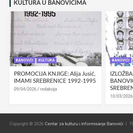
KULTURA U BANOVIĆIMA
BANOVIĆI
KULTURA
BANOVIĆI
PROMOCIJA KNJIGE: Alija Jusić,
IZLOŽBA
IMAMI SREBRENICE 1992-1995
BANOVIĆ
SREBREN
09/04/2026
redakcija
10/03/2026
Copyright © 2026
Centar za kulturu i informisanje Banovići
T