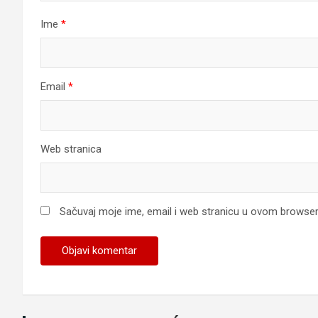
Ime
*
Email
*
Web stranica
Sačuvaj moje ime, email i web stranicu u ovom browse