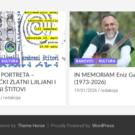
KULTURA
BANOVIĆI
KULTURA
 PORTRETA –
IN MEMORIAM Eniz Gab
KI ZLATNI LJILJANI I
(1973-2026)
I ŠTITOVI
19/01/2026
redakcija
redakcija
heme by:
Theme Horse
Proudly Powered by:
WordPress