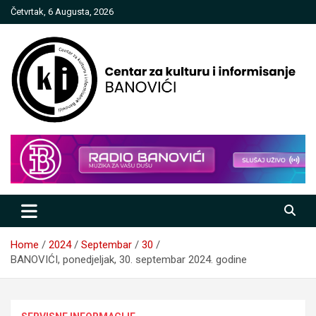
Skip
Četvrtak, 6 Augusta, 2026
to
content
Centar za kulturu i informisanje
Banovići
Home
2024
Septembar
30
BANOVIĆI, ponedjeljak, 30. septembar 2024. godine