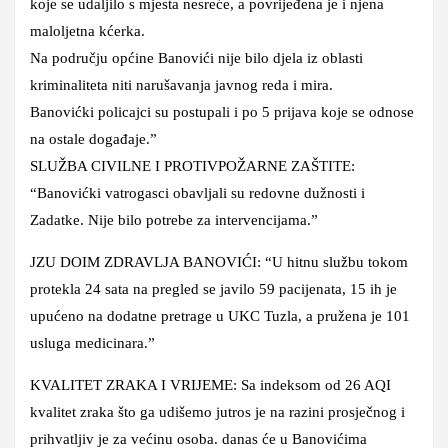
koje se udaljilo s mjesta nesreće, a povrijeđena je i njena
maloljetna kćerka.
Na području općine Banovići nije bilo djela iz oblasti
kriminaliteta niti narušavanja javnog reda i mira.
Banovićki policajci su postupali i po 5 prijava koje se odnose
na ostale događaje.”
SLUŽBA CIVILNE I PROTIVPOŽARNE ZAŠTITE:
“Banovićki vatrogasci obavljali su redovne dužnosti i
Zadatke. Nije bilo potrebe za intervencijama.”
JZU DOIM ZDRAVLJA BANOVIĆI: “U hitnu službu tokom
protekla 24 sata na pregled se javilo 59 pacijenata, 15 ih je
upućeno na dodatne pretrage u UKC Tuzla, a pružena je 101
usluga medicinara.”
KVALITET ZRAKA I VRIJEME: Sa indeksom od 26 AQI
kvalitet zraka što ga udišemo jutros je na razini prosječnog i
prihvatljiv je za većinu osoba. danas će u Banovićima