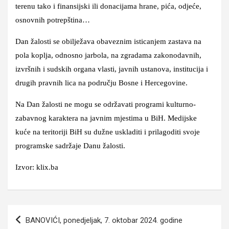
terenu tako i finansijski ili donacijama hrane, pića, odjeće,
osnovnih potrepština…
Dan žalosti se obilježava obaveznim isticanjem zastava na
pola koplja, odnosno jarbola, na zgradama zakonodavnih,
izvršnih i sudskih organa vlasti, javnih ustanova, institucija i
drugih pravnih lica na području Bosne i Hercegovine.
Na Dan žalosti ne mogu se održavati programi kulturno-
zabavnog karaktera na javnim mjestima u BiH. Medijske
kuće na teritoriji BiH su dužne uskladiti i prilagoditi svoje
programske sadržaje Danu žalosti.
Izvor: klix.ba
Navigacija
BANOVIĆI, ponedjeljak, 7. oktobar 2024. godine
članaka