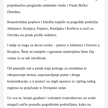
pojedinačno proglasile entitetske vlade i Vlada Brčko
Distrikta.
Katastrofalne poplave i klizišta najteže su pogodile područja
Jablanice, Konjica, Fojnice, Kiseljaka i Kreševa u noći sa
četvrtka na petak prošle sedmice.
I dalje se traga za devet osoba – petero u Jablanici i četvero u
Konjicu. Štete su nanijele i ogromnu materijalnu štetu čija
visina će se tek utvrđivati.
Od jutarnjih sati u petak traju potrage za nestalima te
otkopavanje terena, uspostavljanje putne i druge
komunikacije, a u pomoć su stigli spasioci iz cijelog našeg
regiona uz pojačanje iz Evropske unije.
Uz sve to, brojni građani i volonteri svakodnevno na svaki
mogući način pomažu pogođenim područjima, kako na