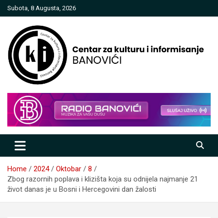
Skip
Subota, 8 Augusta, 2026
to
content
Centar za kulturu i informisanje
Banovići
Home
2024
Oktobar
8
Zbog razornih poplava i klizišta koja su odnijela najmanje 21
život danas je u Bosni i Hercegovini dan žalosti