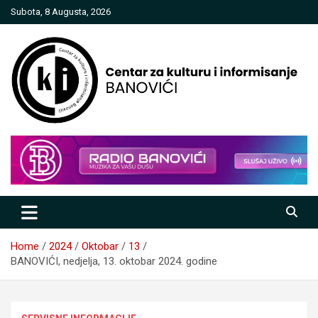
Skip
Subota, 8 Augusta, 2026
to
content
Centar za kulturu i informisanje
Banovići
Home
2024
Oktobar
13
BANOVIĆI, nedjelja, 13. oktobar 2024. godine