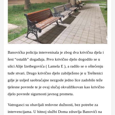
Banovićka policija intervenisala je zbog dva krivična djela i
šest “ostalih” događaja. Prvo krivično djelo dogodilo se u
ulici Alije Izetbegovića ( Lamela E ), a radilo se o oštećenju
tuđe stvari. Drugo krivično djelo zabilježeno je u Treštenici
gdje je usljed saobraćajne nezgode jedno lice zadobilo teže
tjelesne povrede te je ovaj slučaj okvalifikovan kao krivično
djelo povrede sigurnosti javnog prometa.
Vatrogasci su obavljali redovne dužnosti, bez potrebe za
intervencijama. U hitnoj službi Doma zdravlja Banovići na