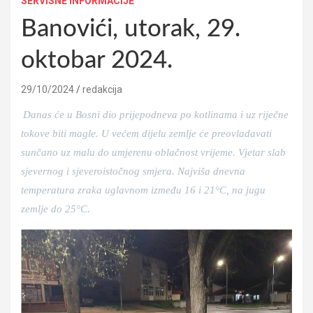
SERVISNE INFORMACIJE
Banovići, utorak, 29.
oktobar 2024.
29/10/2024
redakcija
Danas će u Bosni dio prijepodneva po kotlinama i uz riječne
tokove biti magle. U većem dijelu zemlje će preovladavati
sunčano uz malu do umjerenu oblačnost vrijeme. Vjetar slab
sjevernog i sjeveroistočnog smjera. Najviša dnevna
temperatura zraka uglavnom između 16 i 21°C, na jugu
zemlje do 25°C.