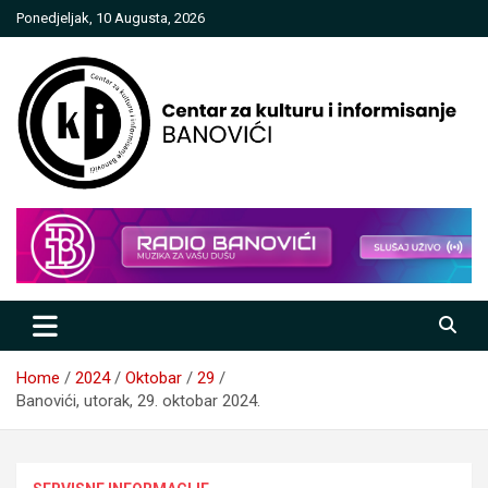
Skip
Ponedjeljak, 10 Augusta, 2026
to
content
Centar za kulturu i informisanje
Banovići
Home
2024
Oktobar
29
Banovići, utorak, 29. oktobar 2024.