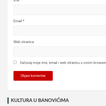
Ime
*
Email
*
Web stranica
Sačuvaj moje ime, email i web stranicu u ovom browse
KULTURA U BANOVIĆIMA