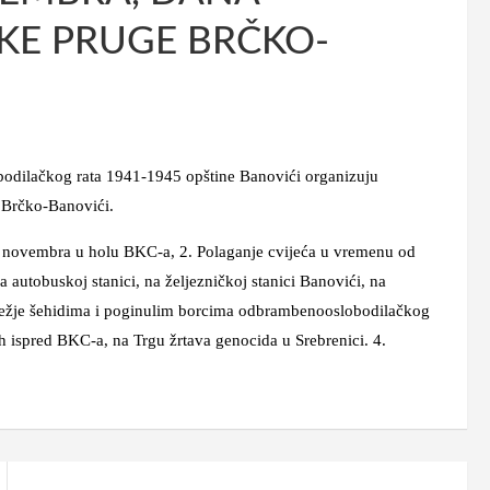
KE PRUGE BRČKO-
obodilačkog rata 1941-1945 opštine Banovići organizuju
 Brčko-Banovići.
i 7. novembra u holu BKC-a, 2. Polaganje cvijeća u vremenu od
autobuskoj stanici, na željezničkoj stanici Banovići, na
lježje šehidima i poginulim borcima odbrambenooslobodilačkog
h ispred BKC-a, na Trgu žrtava genocida u Srebrenici. 4.