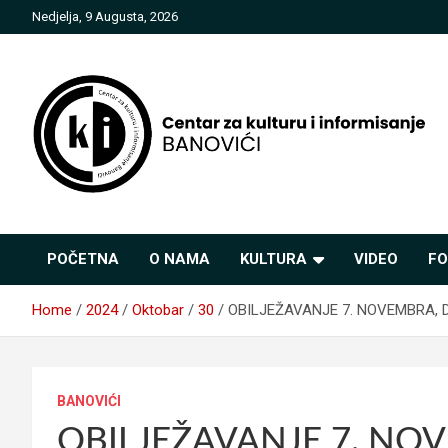
Skip
Nedjelja, 9 Augusta, 2026
to
content
Centar za kulturu i
POČETNA
O NAMA
KULTURA
VIDEO
FO
informisanje Banovići
Home
2024
Oktobar
30
OBILJEŽAVANJE 7. NOVEMBRA,
BANOVIĆI
OBILJEŽAVANJE 7. NO