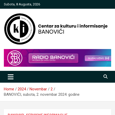
Skip
Subota, 8 Augusta, 2026
to
content
Centar za kulturu i informisanje
Banovići
Home
2024
Novembar
2
BANOVIĆI, subota, 2. novembar 2024. godine