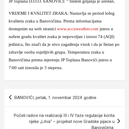
JP Toplana D.O.O. bANOVIĆI: ” Sistem grijanja je uredan.
VRIJEME I KVALITET ZRAKA: Nastavlja se period lošeg
kvaliteta zraka u Banovićima. Prema informacijama
dostupnim na web stranici
www.accuweather.com
jutros u
našem gradu kvalitet zraka je nepovoljan i iznosi 74 (AQI)
jedinica, što znači da je nivo zagađenja visok i da je štetan po
zdravlje osoba osjetljivih grupa. Temperatura zraka u
Banovićima prema mjerenju JP Toplana Banovići jutros u
7:00 sati iznosila je 3 stepena.
Navigacija
BANOVIĆI, petak, 1. novembar 2024. godine
članaka
Počeli radovi na realizaciji III i IV faze regulacije korita
rijeke „Litva“ – projekat nove Gradske pijace u
Banovićima