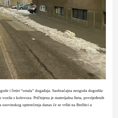
zgode i četiri “ostala” događaja. Saobraćajna nezgoda dogodila
 vozila s kolovoza. Pričinjena je materijalna šteta, povrijeđenih
la osovinskog opterećenja danas će se vršiti na Breštici u