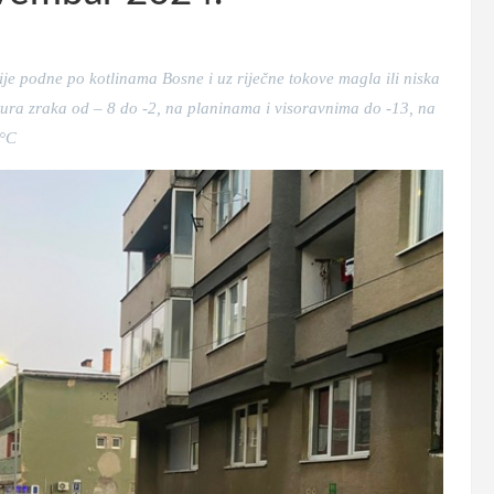
je podne po kotlinama Bosne i uz riječne tokove magla ili niska
tura zraka od – 8 do -2, na planinama i visoravnima do -13, na
 °C