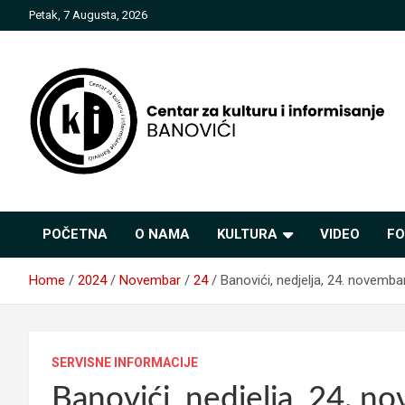
Skip
Petak, 7 Augusta, 2026
to
content
Centar za kulturu i
POČETNA
O NAMA
KULTURA
VIDEO
FO
informisanje Banovići
Home
2024
Novembar
24
Banovići, nedjelja, 24. novemba
SERVISNE INFORMACIJE
Banovići, nedjelja, 24. n