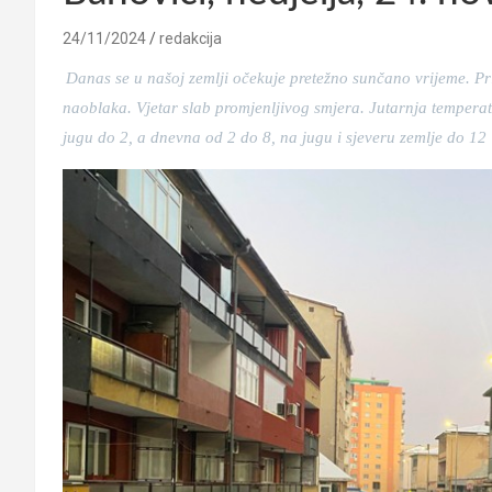
24/11/2024
redakcija
Danas se u našoj zemlji očekuje pretežno sunčano vrijeme. Pri
naoblaka. Vjetar slab promjenljivog smjera. Jutarnja tempera
jugu do 2, a dnevna od 2 do 8, na jugu i sjeveru zemlje do 12