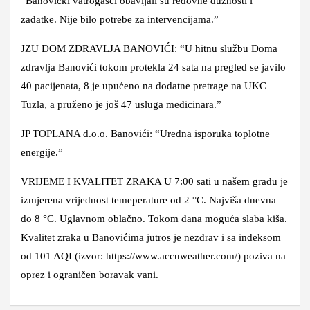
“Banovićki vatrogasci obavljali su redovne dužnosti i
zadatke. Nije bilo potrebe za intervencijama.”
JZU DOM ZDRAVLJA BANOVIĆI: “U hitnu službu Doma
zdravlja Banovići tokom protekla 24 sata na pregled se javilo
40 pacijenata, 8 je upućeno na dodatne pretrage na UKC
Tuzla, a pruženo je još 47 usluga medicinara.”
JP TOPLANA d.o.o. Banovići: “Uredna isporuka toplotne
energije.”
VRIJEME I KVALITET ZRAKA U 7:00 sati u našem gradu je
izmjerena vrijednost temeperature od 2 °C. Najviša dnevna
do 8 °C. Uglavnom oblačno. Tokom dana moguća slaba kiša.
Kvalitet zraka u Banovićima jutros je nezdrav i sa indeksom
od 101 AQI (izvor: https://www.accuweather.com/) poziva na
oprez i ograničen boravak vani.