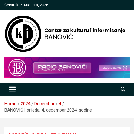
Skip
Četvrtak, 6 Augusta, 2026
to
content
Centar za kulturu i informisanje
Banovići
Home
2024
Decembar
4
BANOVIĆI, srijeda, 4. decembar 2024. godine