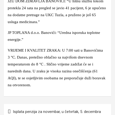
JZU DOM ZDRAVLJA BANOVIĆI: “U hitnu službu tokom
protekla 24 sata na pregled se javio 41 pacijent, 6 je upućeno
na dodatne pretrage na UKC Tuzla, a pruženo je još 65
usluga medicinara.”
JP TOPLANA d.o.o. Banovići: “Uredna isporuka toplotne
energije.”
VRIJEME I KVALITET ZRAKA: U 7:00 sati u Banovićima
3 °C. Danas, pretežno oblačno sa najvišom dnevnom
temperaturom do 8 °C . Slično vrijeme zadržat će se i
narednih dana. U zraku je visoka razina onečišćenja (61
AQI), te se osjetljivim osobama ne preporučuje duži boravak
na otvorenom.
Navigacija
Isplata penzija za novembar, u četvrtak, 5. decembra