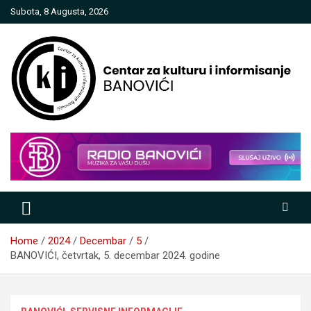
Skip
Subota, 8 Augusta, 2026
to
content
Centar za kulturu i informisanje
Banovići
Home
2024
Decembar
5
BANOVIĆI, četvrtak, 5. decembar 2024. godine