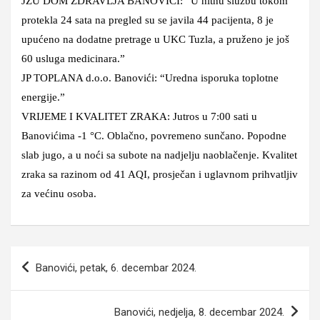
JZU DOM ZDRAVLJA BANOVIĆI: “U hitnu službu tokom
protekla 24 sata na pregled su se javila 44 pacijenta, 8 je
upućeno na dodatne pretrage u UKC Tuzla, a pruženo je još
60 usluga medicinara.”
JP TOPLANA d.o.o. Banovići: “Uredna isporuka toplotne
energije.”
VRIJEME I KVALITET ZRAKA: Jutros u 7:00 sati u
Banovićima -1 °C. Oblačno, povremeno sunčano. Popodne
slab jugo, a u noći sa subote na nadjelju naoblačenje. Kvalitet
zraka sa razinom od 41 AQI, prosječan i uglavnom prihvatljiv
za većinu osoba.
Navigacija
Banovići, petak, 6. decembar 2024.
članaka
Banovići, nedjelja, 8. decembar 2024.