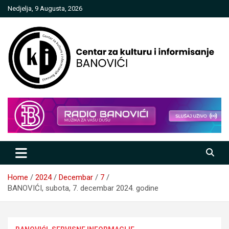
Skip
Nedjelja, 9 Augusta, 2026
to
content
Centar za kulturu i informisanje
Banovići
Home
2024
Decembar
7
BANOVIĆI, subota, 7. decembar 2024. godine