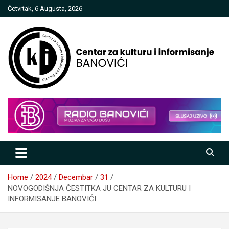
Skip
Četvrtak, 6 Augusta, 2026
to
content
Centar za kulturu i informisanje
Banovići
Home
2024
Decembar
31
NOVOGODIŠNJA ČESTITKA JU CENTAR ZA KULTURU I
INFORMISANJE BANOVIĆI