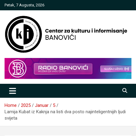
Skip
Petak, 7 Augusta, 2026
to
content
Centar za kulturu i informisanje
Banovići
Home
2025
Januar
5
Lamija Kubat iz Kaknja na listi dva posto najinteligentnijih ljudi
svijeta