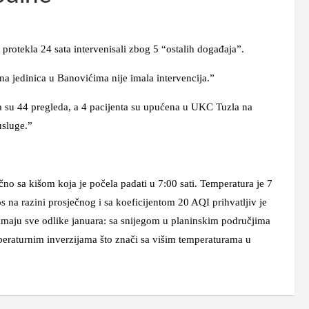
tekla 24 sata intervenisali zbog 5 “ostalih događaja”.
inica u Banovićima nije imala intervencija.”
 44 pregleda, a 4 pacijenta su upućena u UKC Tuzla na
usluge.”
a kišom koja je počela padati u 7:00 sati. Temperatura je 7
ros na razini prosječnog i sa koeficijentom 20 AQI prihvatljiv je
imaju sve odlike januara: sa snijegom u planinskim područjima
mperaturnim inverzijama što znači sa višim temperaturama u