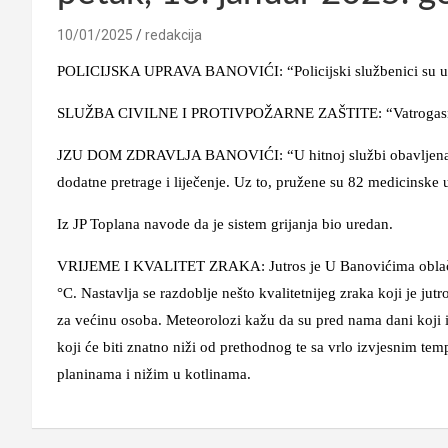
10/01/2025
redakcija
POLICIJSKA UPRAVA BANOVIĆI: “Policijski službenici su u pro
SLUŽBA CIVILNE I PROTIVPOŽARNE ZAŠTITE: “Vatrogasna jed
JZU DOM ZDRAVLJA BANOVIĆI: “U hitnoj službi obavljena su
dodatne pretrage i liječenje. Uz to, pružene su 82 medicinske 
Iz JP Toplana navode da je sistem grijanja bio uredan.
VRIJEME I KVALITET ZRAKA: Jutros je U Banovićima oblačno s
°C. Nastavlja se razdoblje nešto kvalitetnijeg zraka koji je jut
za većinu osoba. Meteorolozi kažu da su pred nama dani koji 
koji će biti znatno niži od prethodnog te sa vrlo izvjesnim te
planinama i nižim u kotlinama.