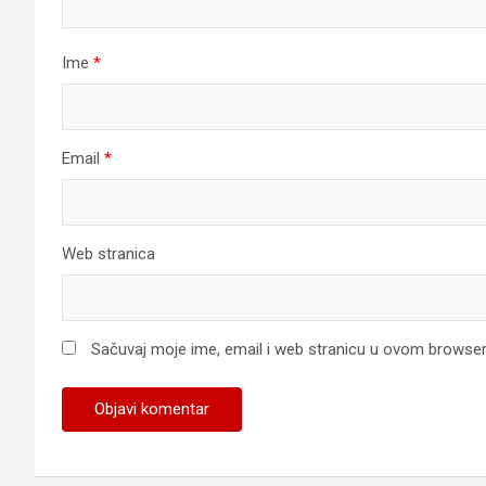
Ime
*
Email
*
Web stranica
Sačuvaj moje ime, email i web stranicu u ovom browse