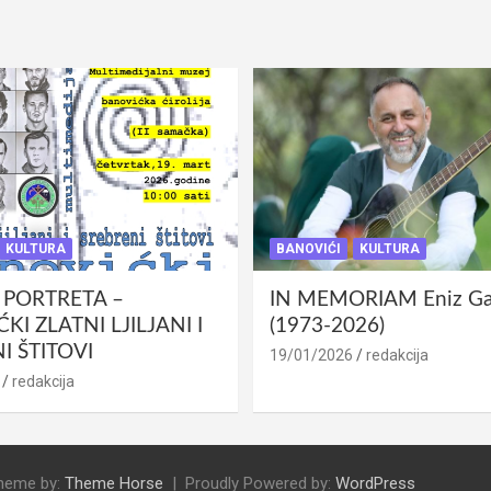
KULTURA
BANOVIĆI
KULTURA
 PORTRETA –
IN MEMORIAM Eniz Gab
KI ZLATNI LJILJANI I
(1973-2026)
I ŠTITOVI
19/01/2026
redakcija
redakcija
heme by:
Theme Horse
Proudly Powered by:
WordPress