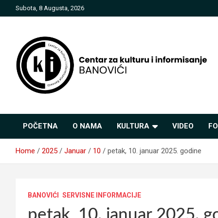
Skip
Subota, 8 Augusta, 2026
to
content
Centar za kulturu i
POČETNA
O NAMA
KULTURA
VIDEO
FO
informisanje Banovići
Home
2025
Januar
10
petak, 10. januar 2025. godine
BANOVIĆI
SERVISNE INFORMACIJE
petak, 10. januar 2025. g