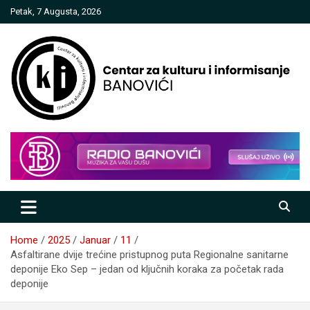
Skip
Petak, 7 Augusta, 2026
to
content
Centar za kulturu i informisanje
Banovići
Home
2025
Januar
11
Asfaltirane dvije trećine pristupnog puta Regionalne sanitarne
deponije Eko Sep – jedan od ključnih koraka za početak rada
deponije