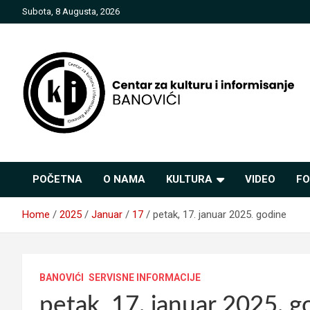
Skip
Subota, 8 Augusta, 2026
to
content
Centar za kulturu i
POČETNA
O NAMA
KULTURA
VIDEO
FO
informisanje Banovići
Home
2025
Januar
17
petak, 17. januar 2025. godine
BANOVIĆI
SERVISNE INFORMACIJE
petak, 17. januar 2025. g