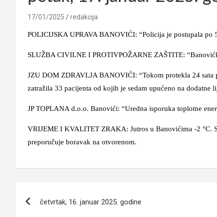
17/01/2025
redakcija
POLICIJSKA UPRAVA BANOVIĆI: “Policija je postupala po 5 p
SLUŽBA CIVILNE I PROTIVPOŽARNE ZAŠTITE: “Banovićki vatr
JZU DOM ZDRAVLJA BANOVIĆI: “Tokom protekla 24 sata pruže
zatražila 33 pacijenta od kojih je sedam upućeno na dodatne l
JP TOPLANA d.o.o. Banovići: “Uredna isporuka toplotne ener
VRIJEME I KVALITET ZRAKA: Jutros u Banovićima -2 °C. Sa 
preporučuje boravak na otvorenom.
Navigacija
četvrtak, 16. januar 2025. godine
članaka