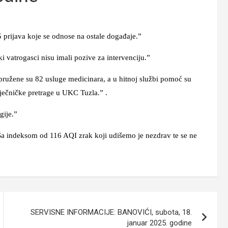
rijava koje se odnose na ostale događaje.”
ogasci nisu imali pozive za intervenciju.”
ne su 82 usluge medicinara, a u hitnoj službi pomoć su
iječničke pretrage u UKC Tuzla.” .
gije.”
indeksom od 116 AQI zrak koji udišemo je nezdrav te se ne
SERVISNE INFORMACIJE: BANOVIĆI, subota, 18.
januar 2025. godine