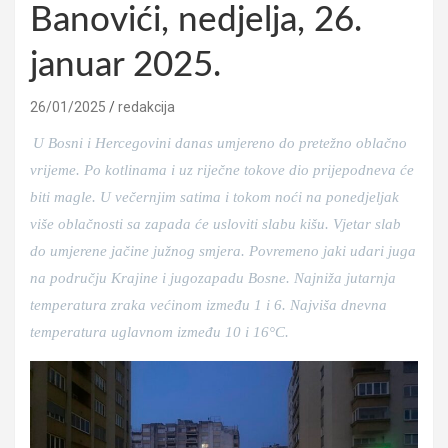
Banovići, nedjelja, 26.
januar 2025.
26/01/2025
redakcija
U Bosni i Hercegovini danas umjereno do pretežno oblačno
vrijeme. Po kotlinama i uz riječne tokove dio prijepodneva će
biti magle. U večernjim satima i tokom noći na ponedjeljak
više oblačnosti sa zapada će usloviti slabu kišu. Vjetar slab
do umjerene jačine južnog smjera. Povremeno jaki udari juga
na području Krajine i jugozapadu Bosne. Najniža jutarnja
temperatura zraka većinom između 1 i 6. Najviša dnevna
temperatura uglavnom između 10 i 16°C.