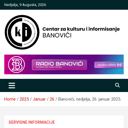
Skip
Nedjelja, 9 Augusta, 2026
to
content
Centar za kulturu i informisanje
Banovići
Home
2025
Januar
26
Banovići, nedjelja, 26. januar 2025.
SERVISNE INFORMACIJE