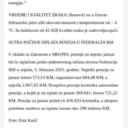
energije.”
VRIJEME I KVALITET ZRAKA: Banovići su u četvrto
februarsko jutro ušli okovani mrazom i temperaturom od – 4
°C. Sa indeksom od 42 AQI kvalitet zraka je zadovoljavajući.
SUTRA POČINJE ISPLATA PENZIJA U FEDERACIJI BiH
U skladu sa Zakonom o MIO/PIO, penzije za mjesec januar
bit će isplaćene preko jedinstvenog računa trezora Federacije
BiH u srijedu, 5. februara 2025. godine. Najniža penzija za
januar iznosi 573,53 KM, zagarantovana 684,48 KM, a
najviša 2.867,65 KM. Prosječna penzija korisnika samostalne
penzije, a kojih je na isplati za januar 369.841, iznosi 725,22
KM. Penziju za januar primit će 456.433 korisnika, a ukupno
potreban sredstva za isplatu iznose oko 298 miliona KM.
Foto: Enis Karić