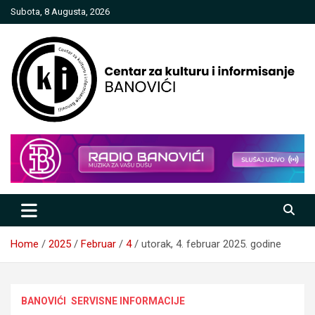
Skip
Subota, 8 Augusta, 2026
to
content
Centar za kulturu i informisanje
Banovići
Home
2025
Februar
4
utorak, 4. februar 2025. godine
BANOVIĆI
SERVISNE INFORMACIJE