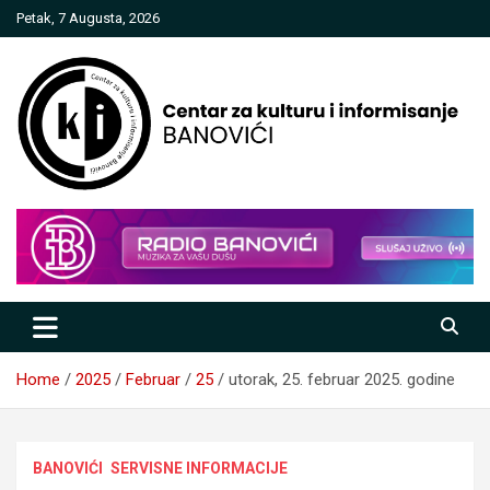
Skip
Petak, 7 Augusta, 2026
to
content
Centar za kulturu i informisanje
Banovići
Home
2025
Februar
25
utorak, 25. februar 2025. godine
BANOVIĆI
SERVISNE INFORMACIJE