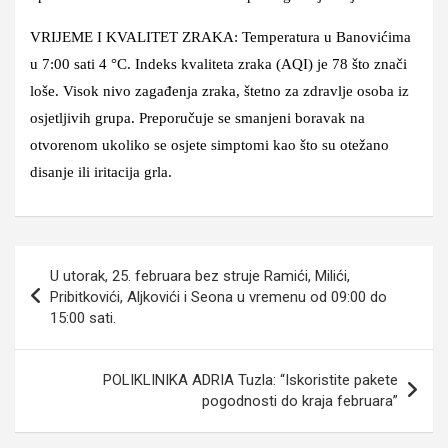
VRIJEME I KVALITET ZRAKA: Temperatura u Banovićima
u 7:00 sati 4 °C. Indeks kvaliteta zraka (AQI) je 78 što znači
loše. Visok nivo zagađenja zraka, štetno za zdravlje osoba iz
osjetljivih grupa. Preporučuje se smanjeni boravak na
otvorenom ukoliko se osjete simptomi kao što su otežano
disanje ili iritacija grla.
Navigacija
U utorak, 25. februara bez struje Ramići, Milići,
članaka
Pribitkovići, Aljkovići i Seona u vremenu od 09:00 do
15:00 sati.
POLIKLINIKA ADRIA Tuzla: “Iskoristite pakete
pogodnosti do kraja februara”