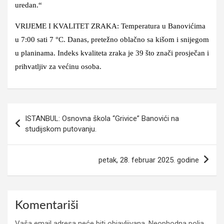
uredan.“
VRIJEME I KVALITET ZRAKA: Temperatura u Banovićima
u 7:00 sati 7 °C. Danas, pretežno oblačno sa kišom i snijegom
u planinama. Indeks kvaliteta zraka je 39 što znači prosječan i
prihvatljiv za većinu osoba.
Navigacija
ISTANBUL: Osnovna škola “Grivice” Banovići na
članaka
studijskom putovanju.
petak, 28. februar 2025. godine
Komentariši
Vaša email adresa neće biti objavljivana.
Neophodna polja