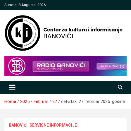
Skip
Subota, 8 Augusta, 2026
to
content
Centar za kulturu i informisanje
Banovići
Home
2025
Februar
27
četvrtak, 27. februar 2025. godine
BANOVIĆI
SERVISNE INFORMACIJE