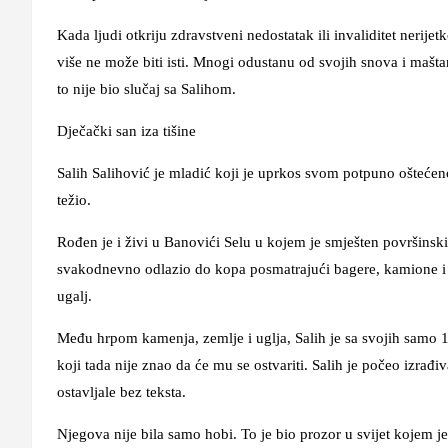
Kada ljudi otkriju zdravstveni nedostatak ili invaliditet nerije
više ne može biti isti. Mnogi odustanu od svojih snova i mašta
to nije bio slučaj sa Salihom.
Dječački san iza tišine
Salih Salihović
je mladić koji je uprkos svom potpuno oštećen
težio.
Rođen je i živi u Banovići Selu u kojem je smješten površins
svakodnevno odlazio do kopa posmatrajući bagere, kamione i dr
ugalj.
Među hrpom kamenja, zemlje i uglja, Salih je sa svojih samo 10
koji tada nije znao da će mu se ostvariti. Salih je počeo izrađ
ostavljale bez teksta.
Njegova nije bila samo hobi. To je bio prozor u svijet kojem j