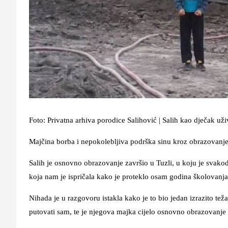
Foto: Privatna arhiva porodice Salihović | Salih kao dječak už
Majčina borba i nepokolebljiva podrška sinu kroz obrazovanj
Salih je osnovno obrazovanje završio u Tuzli, u koju je sv
koja nam je ispričala kako je proteklo osam godina školovanja
Nihada je u razgovoru istakla kako je to bio jedan izrazito te
putovati sam, te je njegova majka cijelo osnovno obrazovanje