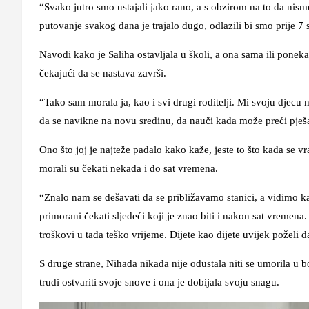
“Svako jutro smo ustajali jako rano, a s obzirom na to da nismo
putovanje svakog dana je trajalo dugo, odlazili bi smo prije 7 s
Navodi kako je Saliha ostavljala u školi, a ona sama ili poneka
čekajući da se nastava završi.
“Tako sam morala ja, kao i svi drugi roditelji. Mi svoju djecu
da se navikne na novu sredinu, da nauči kada može preći pješač
Ono što joj je najteže padalo kako kaže, jeste to što kada se 
morali su čekati nekada i do sat vremena.
“Znalo nam se dešavati da se približavamo stanici, a vidimo k
primorani čekati sljedeći koji je znao biti i nakon sat vremena.
troškovi u tada teško vrijeme. Dijete kao dijete uvijek poželi
S druge strane, Nihada nikada nije odustala niti se umorila u b
trudi ostvariti svoje snove i ona je dobijala svoju snagu.