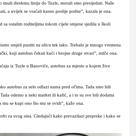
 imali direktnu liniju do Tuzle, morali smo presijedati. Naše
ati, a uvijek se vraćali kasno poslije podne”, kazala je ona.
d sa ostalim roditeljima tokom cijele smjene sjedila u školi
 nismo smjeli pustiti na ulicu tek tako. Trebalo je mnogo vremena
ki, koji autobus čekati kući i brojne druge stvari”, ističe ona.
vraćaju iz Tuzle u Banoviće, autobus za mjesto u kojem žive
ako autobus za selo odlazi nama pred očima. Tada smo bili
 Tada odemo u neki market ili kafić, a i to su sve bili dodatni
 da mu se kupi ono što mu se svidi”, kaže ona.
orbi za svog sina. Gledajući kako prevazilazi prepreke i kako se