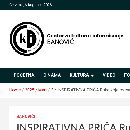
Skip
Četvrtak, 6 Augusta, 2026
to
content
Centar za kulturu i
POČETNA
O NAMA
KULTURA
VIDEO
FO
informisanje Banovići
Home
2025
Mart
3
INSPIRATIVNA PRIČA Ruke koje ostvaruj
BANOVIĆI
INSPIRATIVNA PRIČA Ruk