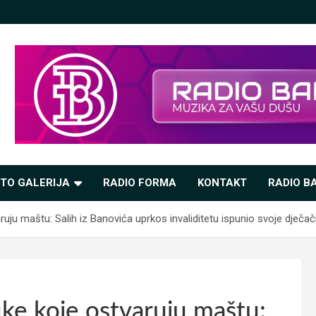
TO GALERIJA
RADIO FORMA
KONTAKT
RADIO BA
u maštu: Salih iz Banovića uprkos invaliditetu ispunio svoje dječa
e koje ostvaruju maštu: