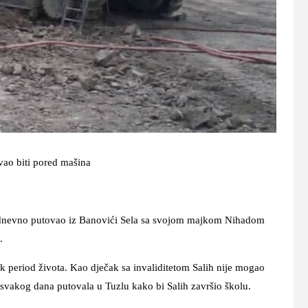
ivao biti pored mašina
e
akodnevno putovao iz Banovići Sela sa svojom majkom Nihadom
.
žak period života. Kao dječak sa invaliditetom Salih nije mogao
 svakog dana putovala u Tuzlu kako bi Salih završio školu.