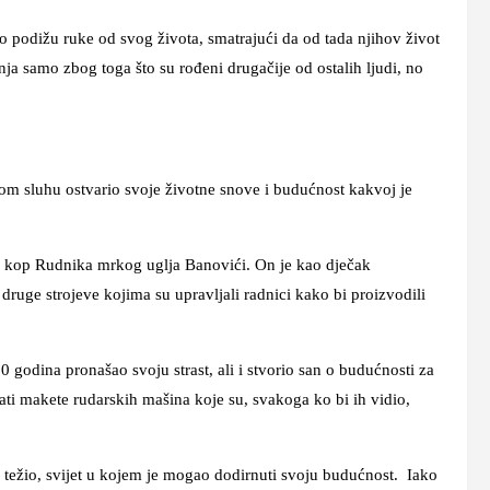
tko podižu ruke od svog života, smatrajući da od tada njihov život
nja samo zbog toga što su rođeni drugačije od ostalih ljudi, no
om sluhu ostvario svoje životne snove i budućnost kakvoj je
ki kop Rudnika mrkog uglja Banovići. On je kao dječak
uge strojeve kojima su upravljali radnici kako bi proizvodili
 godina pronašao svoju strast, ali i stvorio san o budućnosti za
ivati makete rudarskih mašina koje su, svakoga ko bi ih vidio,
e težio, svijet u kojem je mogao dodirnuti svoju budućnost. Iako