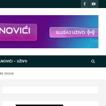
NOVIĆI – UŽIVO
čke snove