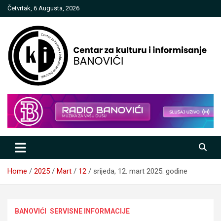
Skip
Četvrtak, 6 Augusta, 2026
to
content
Centar za kulturu i informisanje
Banovići
Home
2025
Mart
12
srijeda, 12. mart 2025. godine
BANOVIĆI
SERVISNE INFORMACIJE