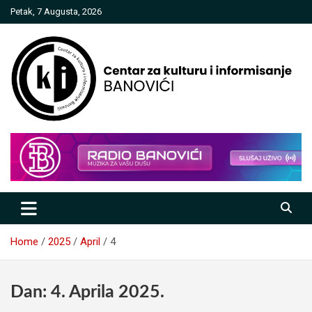
Skip
Petak, 7 Augusta, 2026
to
content
Centar za kulturu i informisanje
Banovići
Home
2025
April
4
Dan:
4. Aprila 2025.